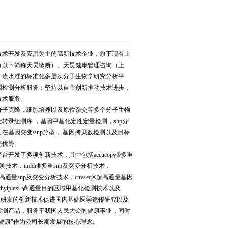
技术开发及应用为主的高新技术企业，旗下现有上
（以下简称天昊诊断）、天昊健康管理咨询（上
一流水准的标准化多层次分子生物学研究分析平
因检测分析服务；坚持以自主创新推动技术进步，
技术服务。
分子克隆，细胞培养以及原位杂交等多个分子生物
录组测序 ，基因甲基化定性定量检测，snp分
基因突变/snp分型， 基因拷贝数检测以及目标
先优势。
发了多项创新技术，其中包括accucopy®多重
检测技术，imldr®多重snp及突变分析技术，
q®超高通量snp及突变分析技术，cnvseq®超高通量基因
ethylplex®高通量目的区域甲基化检测技术以及
自主研发的创新技术促进国内基础医学遗传研究以及
检测产品，服务于我国人民大众的健康事业，同时
健康"作为公司长期发展的核心理念。