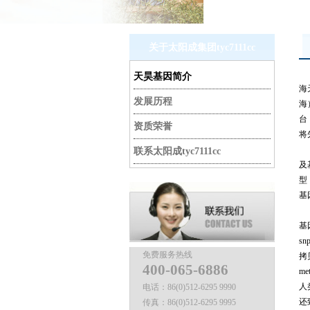
关于太阳成集团tyc7111cc
天昊基因简介
海
发展历程
海
台
资质荣誉
将
联系太阳成tyc7111cc
及
型
基
基
s
免费服务热线
拷
400-065-6886
m
人
电话：
86(0)512-6295 9990
还
传真：
86(0)512-6295 9995