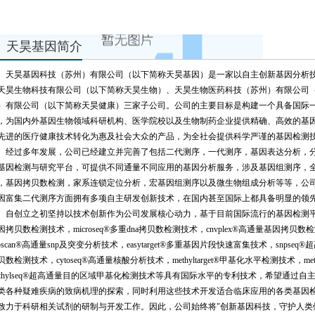
天昊基因简介
天昊基因科技（苏州）有限公司（以下简称天昊基因）是一家以自主创新基因分析
天昊生物科技有限公司（以下简称天昊生物）、天昊生物医药科技（苏州）有限公司
）有限公司（以下简称天昊健康）三家子公司。公司的主要目标是构建一个具备国际
，为国内外基因生物领域科研机构、医学院校以及生物制药企业提供精确、高效的基
先进的医疗健康技术转化为惠及社会大众的产品，为全社会提供科学严谨的基因检测
经过多年发展，公司已经建立并完善了包括二代测序，一代测序，基因表达分析，
基因检测与研究平台，可提供不同通量不同应用的基因分析服务，涉及基因组测序，全转
，基因拷贝数检测，家系连锁定位分析，宏基因组测序以及微生物组成分析等等，公司在
因富集二代测序方面拥有多项自主研发创新技术，在国内甚至国际上都具备明显的领
自创立之初坚持以技术创新作为公司发展核心动力，基于目前国际流行的基因检测平台开
因拷贝数检测技术，microseq®多重dna拷贝数检测技术，cnvplex®高通量基因拷贝数
npscan®高通量snp及突变分析技术，easytarget®多重基因片段快速富集技术，snpse
贝数检测技术，cytoseq®高通量核酸分析技术，methyltarget®甲基化水平检测技术，m
ethylseq®超高通量目的区域甲基化检测技术等具有国际水平的专利技术，希望通过
类各种疑难疾病的致病机理的探索，同时利用这些技术开发适合临床应用的各类基因
致力于科研相关试剂的研制与开发工作。因此，公司始终将"创新基因科技，守护人类