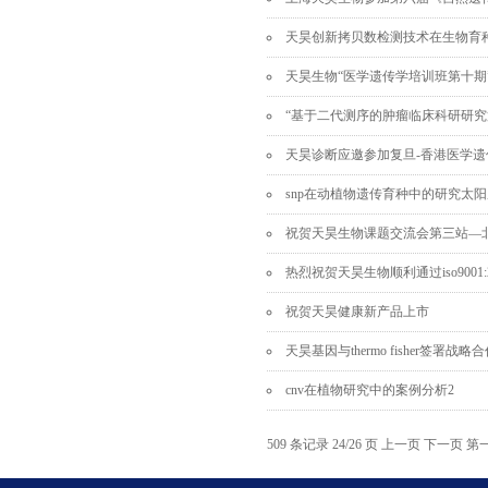
天昊创新拷贝数检测技术在生物育
天昊生物“医学遗传学培训班第十期
“基于二代测序的肿瘤临床科研研究
天昊诊断应邀参加复旦-香港医学遗
snp在动植物遗传育种中的研究太阳成t
祝贺天昊生物课题交流会第三站—
热烈祝贺天昊生物顺利通过iso9001
祝贺天昊健康新产品上市
天昊基因与thermo fisher签署战略
cnv在植物研究中的案例分析2
509 条记录 24/26 页
上一页
下一页
第