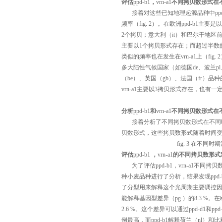
评估
ppd-b1
，
vrn-a1
不同拷贝数形式在
接着对这些已知地理起源品种中
pp
频率（fig. 2）。在欧洲
ppd-b1
主要是以
2个拷贝；意大利（it）和巴尔干地区前
主要以1个拷贝形式存在；而超过半数的
类似的频率也在发生在
vrn-a1
上（fi
多大陆性气候国家（如德国de、波兰pl
（be）、英国（gb）、法国（fr）品种
vrn-a1
主要以3拷贝形式存在，也有一
分析
ppd-b1
和
vrn-a1
不同拷贝数形式在
接着分析了不同拷贝数形式在不同时
贝数形式，这些拷贝数形式随着时间变化不
fig. 3 在不
评估
ppd-b1
，
vrn-a1
的不同拷贝数形式
为了评估
ppd-b1
，
vrn-a1
不同拷贝
种小麦品种进行了分析，结果发现
ppd-
了分型用来解释这个光周期主要调控因
能解释基因型差异（
pg
）的8.3 %。
2.6 %。这个差异可以通过
ppd-d1
和
ppd
例最高，而
ppd-b1
解释荷兰（nl）和