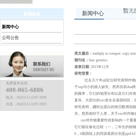
新闻中心
新闻媒体
新闻中心
公司公告
英文题目：
multiply to conquer: copy num
期刊名：
bmc genetics
发表日期
: 2015年12月
研究背景：
过去几十年qtl定位研究表明作物的
免费服务热线
于snp与小的插入缺失。然而目前dn
400-065-6886
的频率，它们的地理分布以及它们对表型
电话：
86(0)512-6295 9990
复等。大部分的cnv发生在基因间区
传真：
86(0)512-6295 9995
研究表明，硼转运蛋白的拷贝数增加
关。然而相对于人类，关于cnv对作
cnv对作物重要性状影响的一个重
它们都在春化过程（一，二年生的植
b，d基因组上的同源基因分别是
ppd-b1