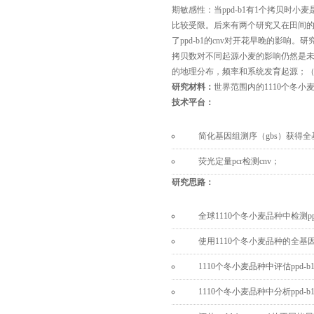
期敏感性：当
ppd-b1
有1个拷贝时小麦
比较受限。后来有两个研究又在田间
了
ppd-b1
的cnv对开花早晚的影响。研
拷贝数对不同起源小麦的影响仍然是未
的地理分布，频率和系统发育起源；（
研究材料：
世界范围内的1110个冬小
技术平台：
简化基因组测序（gbs）获得全
荧光定量pcr检测cnv；
研究思路：
全球1110个冬小麦品种中检测
p
使用1110个冬小麦品种的全基
1110个冬小麦品种中评估
ppd-b
1110个冬小麦品种中分析
ppd-b