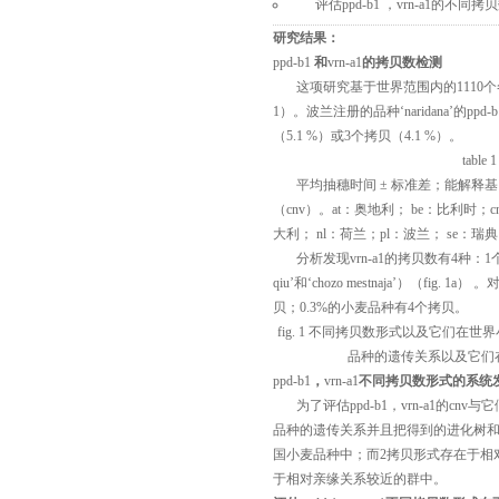
评估
ppd-b1
，
vrn-a1
的不同拷贝
研究结果：
ppd-b1
和
vrn-a1
的拷贝数检测
这项研究基于世界范围内的1110个冬
1）。波兰注册的品种‘naridana’的
ppd-b
（5.1 %）或3个拷贝（4.1 %）。
table 
平均抽穗时间 ± 标准差；能解释基
（cnv）。at：奥地利； be：比利时；c
大利； nl：荷兰；pl：波兰； se：瑞
分析发现
vrn-a1
的拷贝数有4种：1个
qiu’和‘chozo mestnaja’）（fig. 1a） 
贝；0.3%的小麦品种有4个拷贝。
fig. 1 不同拷贝数形式以及它们在
品种的遗传关系以及它们
ppd-b1
，
vrn-a1
不同拷贝数形式的系统
为了评估
ppd-b1
，
vrn-a1
的cnv与
品种的遗传关系并且把得到的进化树
国小麦品种中；而2拷贝形式存在于相
于相对亲缘关系较近的群中。