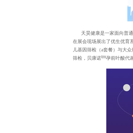
天昊健康是一家
面向普
在展会现场展出了优生优育
儿基因筛检（
a套餐）
与大众
tm
筛检，贝康诺
孕前叶酸代