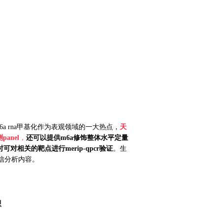
 rna甲基化作为表观领域的一大热点，
天
pane
l
，
还可以提供m6a修饰整体水平定量
时可对相关的靶点进行merip-qpcr验证
。生
信分析内容。
想