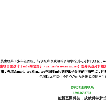
；
；
；
；
；
；
；
；
；
关于天昊
天昊生物具有多年基因组、转录组和表观组等多组学检测与分析的经验，m6a
生物自主设计了m6a调控因子（writers/erasers/readers）差异表达分析检测
测，并结合merip-seq和rna-seq挖掘受m6a调控因子影响的下游靶点，同
信团队亦可提供个性化的m6a数据库挖掘与生
咨询沟通请联系
18964693703
创新基因科技，成就科学梦