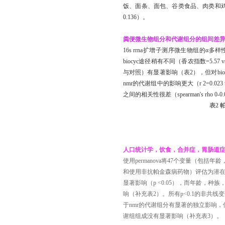
饭、面条、面包、谷类食品、肉类和鸡
0.136）。
粪便微生物组分和代谢组分的组间差
16s rrna扩增子测序微生物组的
biocyc途径稍有不同（香农指数=5.57 v
与对照）有显著影响（表2），但对biocyc
nmr的代谢组中的影响更大（r 2=0.023 
之间的相关性很差（spearman's rho 0-0
表2
人口统计学，饮食，合并症，胃肠道
使用permanova将47个变量（
和使用非抗帕金森病药物）评估为潜在
显著影响（p <0.05），而年龄，种族
响（补充表2）。所有p<0.1的非共
于nmr的代谢组分有显著的独立影响，
谢组组成没有显著影响（补充表3
）。