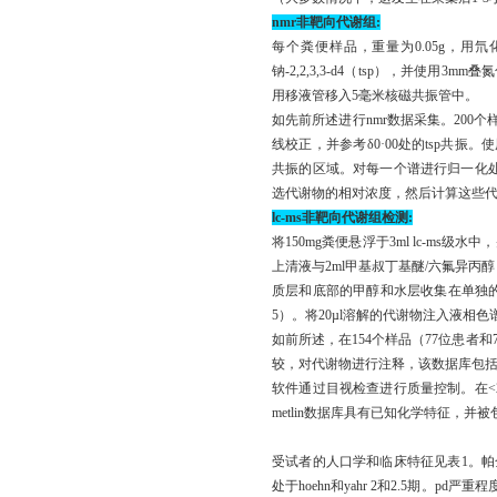
nmr非靶向代谢组:
每个粪便样品，重量为0.05g，用氘化磷
钠-2,2,3,3-d4（tsp），并使用3
用移液管移入5毫米核磁共振管中。
如先前所述进行nmr数据采集。200
线校正，并参考δ0·00处的tsp共振。使
共振的区域。对每一个谱进行归一化处
选代谢物的相对浓度，然后计算这些代谢
lc-ms非靶向代谢组检测:
将150mg粪便悬浮于3ml lc-ms级
上清液与2ml甲基叔丁基醚/六氟异丙醇（m
质层和底部的甲醇和水层收集在单独的试管
5）。将20µl溶解的代谢物注入液相色
如前所述，在154个样品（77位患者和7
较，对代谢物进行注释，该数据库包括分子量（m
软件通过目视检查进行质量控制。在<
metlin数据库具有已知化学特征，并
受试者的人口学和临床特征见表1。帕
处于hoehn和yahr 2和2.5期。p