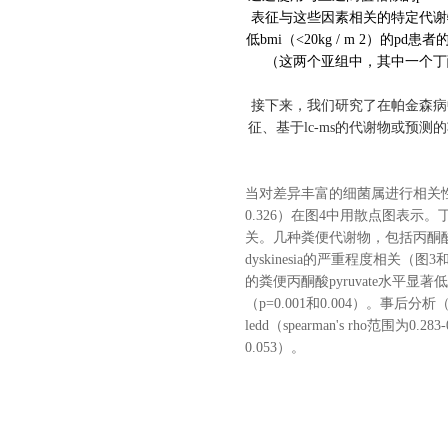
表征与这些因素相关的特定代谢
低
bmi
（
<20kg / m 2
）的
pd
患者
（这两个亚组中，其中一个丁
接下来，我们研究了在帕金森病
征、基于
lc-ms
的代谢物或预测的
当对差异丰富的细菌属进行相关
0.326
）在图
4
中用散点图表示。
关。几种粪便代谢物，包括丙酮
dyskinesia
的严重程度相关（图
3
的粪便丙酮酸
pyruvate
水平显著低
（
p=0.001
和
0.004
）。事后分析
ledd
（
spearman's rho
范围为
0.283-
0.053
）。