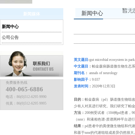
新闻中心
新闻媒体
新闻中心
公司公告
英文题目
:
gut microbial ecosystem in park
中文题目
：
帕金森病肠道微生物生态
期刊名
：
annals of neurology
影响因子
：
9.037
免费服务热线
发表时间
：
2020年12月3日
400-065-6886
电话：
86(0)512-6295 9990
目的：
帕金森病（pd）肠道微生物组
传真：
86(0)512-6295 9995
少有人对其进行研究。我们研究了帕
方法：
200例受试者（104例pd患者
（nmr）和液相色谱-质谱两种平台进
结果：
pd患者中的粪便微生物组和代
和基于nmr的代谢组组成差异仍然很