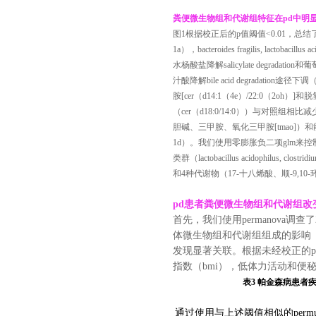
粪便微生物组和代谢组特征在
pd
中明
图1根据校正后的p值阈值<0.01，
1a），bacteroides fragilis, lacto
水杨酸盐降解salicylate degradation和
汁酸降解bile acid degradat
胺[cer（d14:1（4e）/22:0（2oh）
（cer（d18:0/14:0））与对
胆碱、三甲胺、氧化三甲胺[tmao
1d）。我们使用零膨胀负二项glm
类群（lactobacillus acidophilus, clostridiu
和4种代谢物（17-十八烯酸、顺-9,1
pd
患者粪便微生物组和代谢组改
首先，我们使用
permanova
调查了
体微生物组和代谢组组成的影响
发现显著关联。根据未经校正的
p
指数（
bmi
），低体力活动和便
表
3
帕金森病患者
通过使用与上述阈值相似的
permu