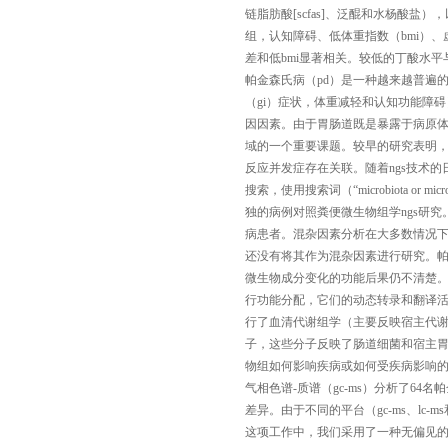
链脂肪酸[scfas]、泛醌和水杨酸
组，认知障碍、低体重指数（bmi）、
差和低bmi显著相关。较低的丁酸水
帕金森氏病（pd）是一种越来越普遍
（gi）症状，体重减轻和认知功能障
因因素。由于胃肠道既是暴露于病原体
域的一个重要课题。较早的研究表明，p
反应并发症存在关联。随着ngs技术的日
搜索，使用搜索词（“microbiota or microb
独的病例对照粪便微生物组学ngs研究
病患者。混杂因素分析在大多数情况
还没有将其作为混杂因素进行研究。
微生物成分变化的功能后果仍不清楚
行功能分配，它们的动态转录和翻译活
行了血清代谢组学（主要反映宿主代
子，这些分子反映了肠道细菌和宿主
物组如何影响疾病或如何受疾病影响
气相色谱-质谱（gc-ms）分析了6
差异。由于不同的平台（gc-ms、l
这项工作中，我们采用了一种无偏见的方