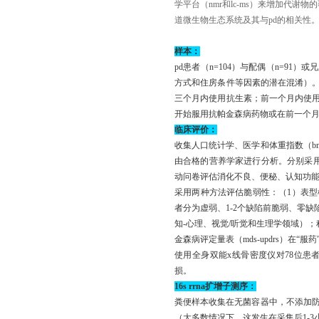
学平台（nmr和lc-ms）来增加代
道微生物生态系统及其与pd的相关性
样本：
pd患者（n=104）与配偶（n=91
方式和住房条件等因素的潜在混淆）。
三个月内使用抗生素；前一个月内使
开始服用抗帕金森病药物或在前一个
临床评价：
收集人口统计学、医学和体重指数（bm
由合格的营养学家进行分析。分别采用利
动问卷评估消化不良、便秘、认知功
采用两种方法评估脆弱性：（1）表
者分为虚弱、1-2个缺陷前脆弱、零缺
知-心理、视觉/听觉和生理学领域）；
金森病评定量表（mds-updrs）在“服
使用全身双能x线骨密度仪对78位患
损。
16s rrna扩增子测序：
粪便样本收集在无菌容器中，不添加防
（大多数情况下，这发生在采集后1-3小时内）。使