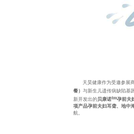
天昊健康作为受邀参展
餐）
与新生儿遗传病缺陷基
tm
新开发出的
贝康诺
孕前夫
项产品孕前夫妇耳聋、地中
航。