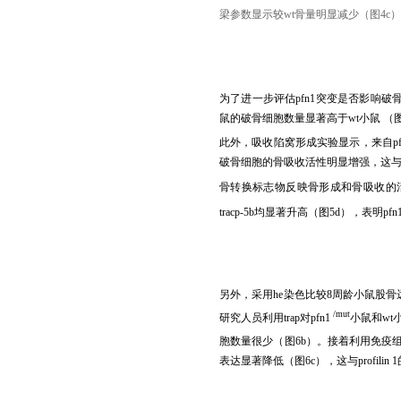
梁参数显示较
wt
骨量明显减少（图
4c
）
为了进一步评估
pfn1
突变是否影响破
鼠的破骨细胞数量显著高于
wt
小鼠
（
此外，吸收陷窝形成实验显示，来自
p
破骨细胞的骨吸收活性明显增强，这
骨转换标志物反映骨形成和骨吸收的
tracp-5b
均显著升高（图
5d
），表明
pfn
另外，采用
he
染色比较
8
周龄小鼠股骨
/mut
研究人员利用
trap
对
pfn1
小鼠和
wt
胞数量很少（图
6b
）。接着利用免疫
表达显著降低（图
6c
），这与
profilin 1