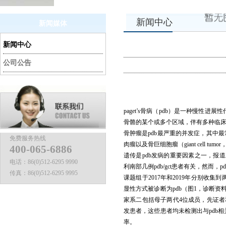
新闻中心
新闻媒体
新闻中心
公司公告
paget’s
骨病（
pdb
）是一种慢性进展性
骨骼的某个或多个区域，伴有多种临
骨肿瘤是
pdb
最严重的并发症，其中最
免费服务热线
肉瘤以及骨巨细胞瘤（
giant cell tumor
400-065-6886
遗传是
pdb
发病的重要因素之一，报道
电话：
86(0)512-6295 9990
利南部几例
pdb/gct
患者有关，然而，
pd
传真：
86(0)512-6295 9995
课题组于
2017
年和
2019
年分别收集到
显性方式被诊断为
pdb
（图
1
，诊断资
家系二包括母子两代
4
位成员，先证者
发患者，这些患者均未检测出与
pdb
相
率。