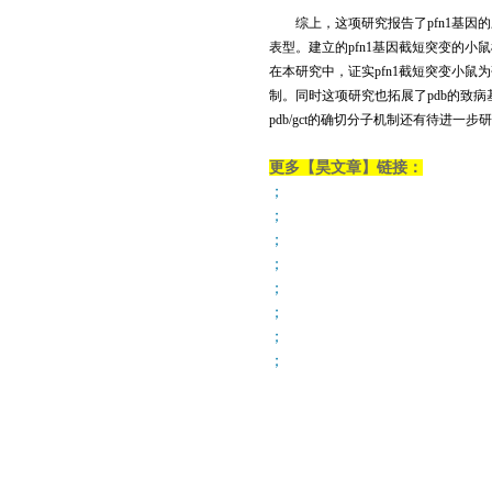
综上，这项研究报告了
pfn1
基因的
表型。建立的
pfn1
基因截短突变的小鼠模型
在本研究中，证实
pfn1
截短突变小鼠为
制。同时这项研究也拓展了pdb的致病
pdb/gct的确切分子机制还有待进一步
更多【昊文章】链接：
；
；
；
；
；
；
；
；