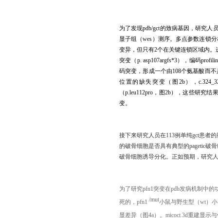
为了发现
pdb/gct
的致病基因，研究人
显子组（
wes
）测序。多点参数连锁分
变异，但只有
2
个在关键连锁区域内。
突变（
p. asp107argfs*3
），编码
profili
码突变，形成一个由
108
个氨基酸而不
位置的缺失突变（图
2b
），
c.324_3
（
p.leu112pro
，图
2b
），这些研究结
变。
接下来研究人员在
113
例单纯
gct
患者的
的破骨细胞是否具有典型的
pagetic
破骨
破骨细胞诱导分化。正如预期，研究
为了研究
pfn1
突变在
pdb
发病机制中的
/mut
死的，
pfn1
小鼠与野生型（
wt
）小
显差异（图
4a
）。
micoct 3d
重建显示与