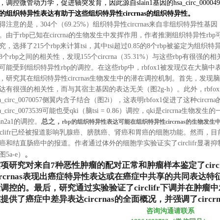
，调控微管动力学，促进轴突发育，因此源自
slain1
基因的
hsa_circ_00004
的组织特异性表达有助于这些组织特异性
circrnas
的组织特异性。
得注意的是，
304
个（
69.25%
）组织特异性
circrnas
来自非组织特异性基因
。由于
rbp
已知在
circrna
的生物发生中发挥作用，作者推测组织特异性
rbp
究，选择了
215
个
rbp
来计算
tsi
，其中
tsi
超过
0.85
的
8
个
rbp
被鉴定为组织特
8
个
rbp
之间的相关性，发现
155
个
circrna
（
35.31%
）与这些
rbp
有很强的相
可能受到组织特异性
rbp
的调控。在这些
rbp
中，
rbfox1
被发现仅在大脑中
，研究其在组织特异性
circrnas
生物发生中的潜在调控机制。首先，发现脑
达有很强的相关性，而与其宿主基因的表达无关（图
2g-h
）。此外，
rbfox
a_circ_0070057
侧翼内含子结合（图
2i
），这表明
rbfox1
促进了这种
circrna
a_circ_0073539
可能也受
qki
（脑
tsi = 0.86
）调控，
qki
是
circrna
生物发生的
n2a1
的调控。
总之，
rbp
的组织特异性表达可能在组织特异性
circrnas
的生物发生
clifr
已经被报道影响乳腺癌、膀胱癌、肾癌和胃癌的细胞功能。然而，目
癌和结直肠癌中的报道。作者通过体外的细胞学实验证实了
circlifr
显著抑
。
图
5a-e
）
这项研究对来自
7
种恶性肿瘤的配对正常和肿瘤样本鉴定了
cir
rcrnas
表现出癌症特异性表达或在癌症中共享的共同表达特
达调控的。最后，研究通过实验验证了
circlifr
下调并在肿瘤中
究提供了癌症中差异表达
circrnas
的全面概况，并强调了
circr
咨
询
沟通请联系