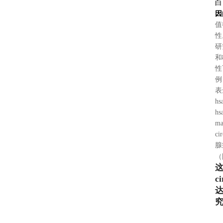
白
因
值
性
研
和
性
例
表
hs
hs
ma
cir
腺
（
ci