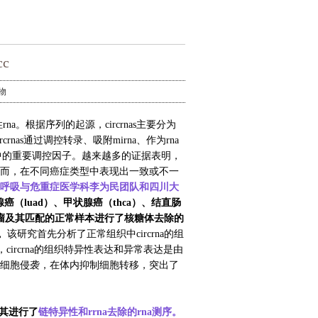
c
物
性
rna
。根据序列的起源，
circrnas
主要分为
rcrnas
通过调控转录、吸附
mirna
、作为
rna
中的重要调控因子。
越来越多的证据表明，
而，在不同癌症类型中表现出一致或不一
呼吸与危重症医学科李为民团队和四川大
腺癌（
luad
）、甲状腺癌（
thca
）、结直肠
瘤及其匹配的正常样本进行了核糖体去除的
。
该研究首先分析了正常组织中
circrna
的组
，
circrna
的组织特异性表达和异常表达是由
细胞侵袭，在体内抑制细胞转移，突出了
其进行了
链特异性和
rrna
去除的
rna
测序
。