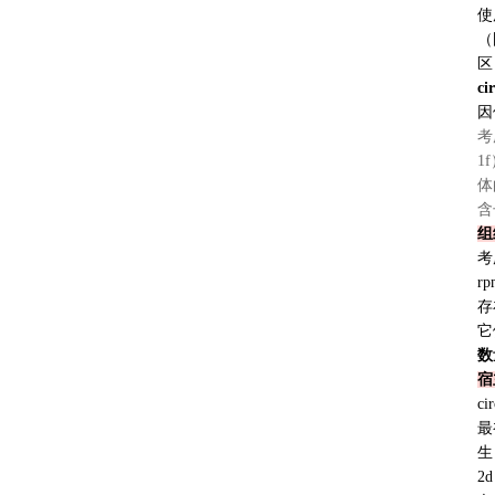
使
（
区
ci
因
考
1f
体
含
组
考
rp
存
它
数
宿
ci
最
生
2d