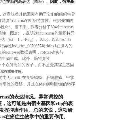
97
也在脑内高表达（图
2e
）。
因此，宿主基
，这意味着其他因素有助于它们的组织特异
可能调节
circrna
的组织特异性。根据先前的
异性
rbp
。接下来，作者分析了
304
个
circrnas
关性（图
2f
），说明这些
circrnas
的组织特异
表达（
tsi = 1
，图
2g
）。因此，以
rbfox1
为
特异性
hsa_circ_0070057
与
rbfox1
在脑内的
1
的
eclip-seq
数据表明，
rbfox1
确实与
的生物生成。此外，脑特异性
一个众所周知的因子，而不是受其宿主基因
中发挥重要作用。
前尚无
circlifr
在食管鳞癌、肝细胞癌、甲状
制细胞的迁移，并且在体内抑制肿瘤的转移
crnas
的表达情况。异常调控的
征，这可能是由宿主基因和
rbp
的表
发挥抑瘤作用。总的来说，这项研
nas
在癌症生物学中的重要作用。