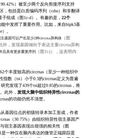
（
90.42%
）被至少两个反向剪接序列支持
区，包括蛋白质编码序列（
cdss
）和非翻译
显子组成（图
1c-d
）。有趣的是，
22
个
功能中发挥了重要作用。比如，来自
hipk3
基
1e
）。
（图
宿主基因可以产生至少
2
种
circrna
异构体
此外，发现基因倾向于表达主要
circrna
异构
（图
1i-j
），这表明内
并且具有更多重复序列
62
个丰度较高的
circrnas
（至少一种组织中
性指数（
tsi
）小于
0.3
的
circrnas
定义为普遍
，研究发现了
439
个
tsi
超过
0.85
的
circrnas
，将
。此外，
发现大脑中组织特异性
circrnas
的
rcrnas
的功能仍然不清楚。
s
从基因位点的初级转录本加工形成，作者
rcrnas
（
30.75%
）由组织特异性宿主基因产
与宿主基因表现出很强的相关性（图
1
是一种仅在脑内表达的微管正端跟踪蛋