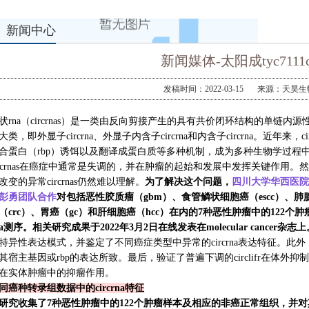
新闻中心
新闻媒体-太阳成tyc7111c
发稿时间：2022-03-15
来源：天昊生
状
rna
（
circrnas
）是一类由反向剪接产生的具有共价闭环结构的单链内源
大类，即外显子
circrna
、外显子内含子
circrna
和内含子
circrna
。近年来，
ci
合蛋白（
rbp
）诱饵以及翻译成蛋白质等多种机制，成为多种生物学过程
rcrnas
在癌症中通常是失调的，并在肿瘤的起始和发展中发挥关键作用。然
改变的异常
circrnas
仍然难以理解。
为了解决这个问题，
四川大学华西医院
彭勇团队合作
对包括恶性胶质瘤（
gbm
）、食管鳞状细胞癌（
escc
）、肺
（
crc
）、胃癌（
gc
）和肝细胞癌（
hcc
）在内的
7
种恶性肿瘤中的
122
个肿
a
测序。
相关研究成果于
2022
年
3
月
2
日在线发表在
molecular cancer
杂志上
特异性表达模式，并鉴定了不同癌症类型中异常的
circrna
表达特征。此外
其宿主基因或
rbp
的表达所致。最后，验证了普遍下调的
circlifr
在体外抑制
在实体肿瘤中的抑瘤作用。
同癌种转录组数据中的
circrna
特征
研究收集了
7
种恶性肿瘤中的
122
个肿瘤样本及相应的非癌正常组织，并对