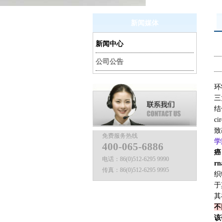
新闻媒体
新闻中心
公司公告
环
三
结
ci
致
免费服务热线
学
400-065-6886
癌
电话：
86(0)512-6295 9990
rn
传真：
86(0)512-6295 9995
织
于
其
不
该