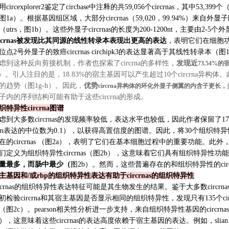
用
circexplorer2
鉴定了
circbase
中注释的共
59,056
个
circrnas
，其中
53,399
个
图
1a
）。根据基因组区域，大部分
circrnas
（
59,020
，
99.94%
）来自外显子
（
utrs
，图
1b
）。这些外显子
circrnas
的长度为
200-1200nt
，主要由
2-5
个外
rcrnas
被发现比其同源的线性转录本表现出更高的表达
，表明它们在细胞
位点
2
号外显子的致癌
circrnas circhipk3
的表达显著高于其线性转录本（图
虑到这种反向剪接机制，作者也探索了
circrna
的多样性，
发现近
73.54%
的
）。引人注目的是，
18.83%
的宿主基因可以产生超过
10
个
circrna
异构体。
的趋势（图
1g-h
）。因此，
优势
circrna
异构体的环化外显子侧翼的内含子更长，
子内的序列结构可能有助于这些
circrna
的形成。
织特异性
circrna
图谱
虑到大多数
circrnas
的发现频率较低，表达水平也较低，因此作者保留了
17
m
表达的中位数为
0.1
），以获得高置信度的图谱。因此，将
30
个组织特异
在的
circrnas
（图
2a
），表明了它们在基本细胞过程中的重要功能。此外
们定义为组织特异性
circrnas
（图
2b
），这意味着它们具有组织特异性功能
量最多，而肠中最少（
图
2b
）。然而，这些普遍存在的和组织特异性的
ci
主基因和
/
或
rbp
的组织特异性表达有助于
circrnas
的组织特异性
rcrnas
的组织特异性表达特征可能是其生物发生的结果。鉴于大多数
circrna
初检验
circrna
和其宿主基因是否显示相同的组织特异性，发现只有
135
个
ci
（图
2c
）。
pearson
相关性分析进一步支持，来自组织特异性基因的
circrnas
），这意味着这些
circrnas
的表达高度依赖于宿主基因的表达。例如，
slian