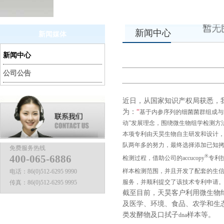
新闻中心
新闻媒体
新闻中心
公司公告
近日，从国家知识产权局获悉，
为：
“
基于内参序列的细菌菌群组成与
动
”
发展理念，围绕微生物组学检测方
本项专利由天昊生物自主研发和设计，
队
两
年多的努力，最终选择添加已知
免费服务热线
400-065-6886
®
检测过程，借助公司的
accucopy
专利
样本检测范围，并且开发了配套的生
电话：
86(0)512-6295 9990
服务，并顺利提交了该技术专利申请
传真：
86(0)512-6295 9995
截至目前，天昊客户利用微生物
及医学、环境、食品、农学和生
类发酵物及口拭子
样本等。
dna