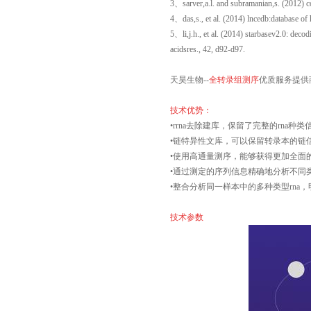
3、sarver,a.l. and subramanian,s. (2012) c
4、das,s., et al. (2014) lncedb:database o
5、li,j.h., et al. (2014) starbasev2.0: deco
acidsres., 42, d92-d97.
天昊生物--
全转录组测序
优质服务提供
技术优势：
•rrna去除建库，保留了完整的rna种类
•链特异性文库，可以保留转录本的链信
•使用高通量测序，能够获得更加全面的r
•通过测定的序列信息精确地分析不同类
•整合分析同一样本中的多种类型rna，
技术参数