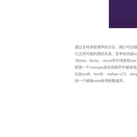
通过全转录组测序的方法，我们可以很容易获得
们之间可能的调控关系。竞争性内源rna（competi
与mrna、lncrna、circrna
然第一个cerna pair是在拟南芥
比如cerdb、lncedb、starbase 
绍一个植物cerna有用的数据库。