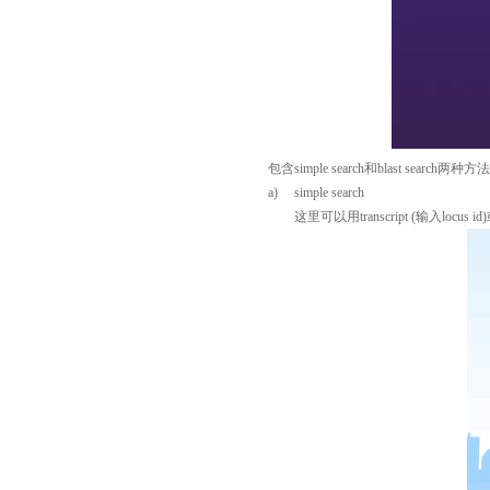
包含simple search和blast search两种方
a) simple search
这里可以用transcript (输入locus