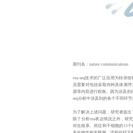
期刊名：n
ature
c
ommunications
发
rna-seq技术的广泛应用为
员需要对包括采取何种具体测序
源等内容进行权衡。因为涉及的问
seq分析中涉及到的各个不同环
为了解决上述问题，研究者提出了一
除了分析rna表达情况之外，研
对生殖系、癌症和干细胞的15个
多生物学相关预测。流程代码下