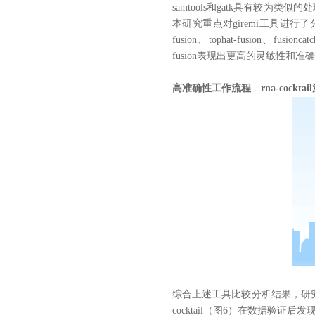
samtools和gatk具有较
本研究重点对giremi工具进行了分
fusion、tophat-fusion、fusi
fusion
表现出更高的灵敏性和准确
高准确性工作流程
—
rna-cockta
综合上述工具比较分析结果，研究者
cocktail（图6）在数据验