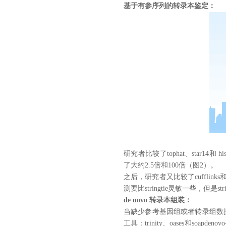
基于有参序列的转录本鉴定：
研究者比较了
tophat
、
star14
和
his
了大约2.5倍和100倍（图2）。
之后，研究者又比较了cufflink
测要比
stringtie
灵敏一些，但是
str
de novo
转录本组装：
当缺少参考基因组或者转录组数据时
工具：
trinity
、
oases
和
soapdenovo-