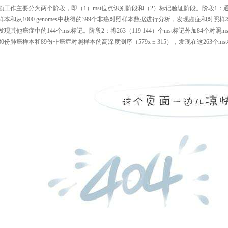
项工作主要分为两个阶段，即（
1
）
mst
位点识别阶段和（
2
）标记验证阶段。阶段
1
：
样本和从
1000 genomes
中获得的
399
个非癌对照样本数据进行分析，发现癌症和对照样
发现其他癌症中的
144
个
mst
标记。阶段
2
：将
263
（
119 144
）个
mst
标记外加
84
个对照
ms
30
份肺癌样本和
89
份非癌症对照样本的高深度测序
（
579x
±
315
），发现在这
263
个
mst
。