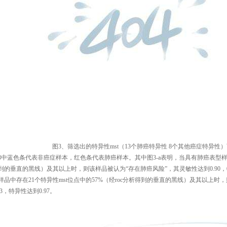
图
3
、筛选出的特异性
mst
（
13
个肺癌特异性
8
个其他癌症特异性）
3
中蓝色条代表非癌症样本，红色条代表肺癌样本。其中图
3-a
表明，当具有肺癌表型
到的垂直的黑线）及其以上时，则该样品被认为“存在肺癌风险”，其灵敏性达到
0.90
，
样品中存在
21
个特异性
mst
位点中的
57%
（经
roc
分析得到的垂直的黑线）及其以上时，
3
，特异性达到
0.97
。