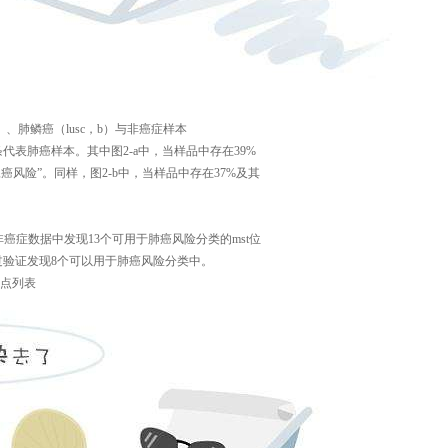
）、肺鳞癌（
lusc
，
b
）与非癌症样本
条代表肺癌样本。其中图
2-a
中，当样品中存在
39%
癌风险”。同样，图
2-b
中，当样品中存在
37%
及其
非癌症数据中发现
13
个可用于肺癌风险分类的
mst
位
过验证发现
8
个可以用于肺癌风险分类中。
点列表