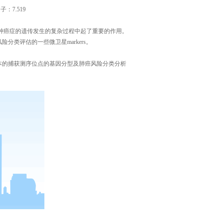
因子：
7.519
种癌症的遗传发生的复杂过程中起了重要的作用。
风险分类评估的一些微卫星
markers
。
本的捕获测序
位点的基因分型及肺癌风险分类分析