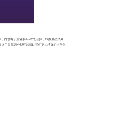
异，而忽略了重复的
dna
片段差异，即微卫星序列
高精度微卫星基因分型可以帮助我们更加精确的进行肺