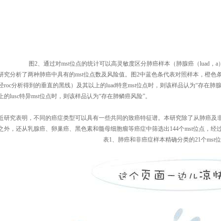
图
2
、通过对
mst
位点的统计可以高灵敏度区分肺癌样本（肺腺癌（
luad
，
a
研究分析了两种肺癌中具有的
mst
位点数及风险值。图
2
中蓝色条代表对照样本，橙色
经
roc
分析得到的垂直的黑线）及其以上的
luad
特意
mst
位点时，则该样品认为“存在肺腺
上的
lusc
特异
mst
位点时，则该样品认为“存在肺鳞癌风险”。
近研究表明，不同的癌症类型可以具有一些共同的致癌特征谱。本研究除了从肺癌及
之外，还从乳腺癌、卵巢癌、黑色素和髓母细胞瘤等癌症中筛选出
144
个
mst
位点，经
表
1
、肺癌和非癌症样本精确分类的
21
个
mst
位