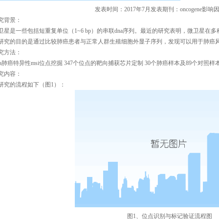
发表时间：
2017
年
7
月发表期刊：
oncogene
影响
究背景：
卫星是一些包括短重复单位（
1~6 bp
）的串联
dna
序列。最近的研究表明，微卫星在多
研究的目的是通过比较肺癌患者与正常人群生殖细胞外显子序列，发现可以用于肺癌
究方法：
a
肺癌特异性
msi
位点挖掘
347
个位点的靶向捕获芯片定制
30
个肺癌样本及
89
个对照样
究内容：
研究的流程如下（图
1
）：
图
1
、位点识别与标记验证流程图