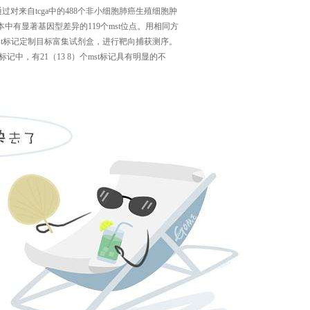
通过对来自
tcga
中的
488
个非小细胞肺癌生殖细胞肿
本中有显著基因型差异的
119
个
mst
位点。用相同方
t
标记定制目标富集试剂盒，进行靶向捕获测序。
标记中，有
21
（
13 8
）个
mst
标记具有明显的不