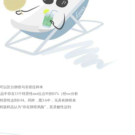
可以区分肺癌与非癌症样本
样品中存在
13
个特异性
mst
位点中的
61%
（经
roc
分析
特异性达到
0.94
。同样，图
3-b
中，当具有肺癌表
则该样品认为“存在肺癌风险”，其灵敏性达到