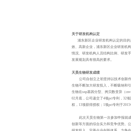
关于
研发机构
认定
浦东新区企业研发机构
认定的目的
效、高新企业
，浦东新区
企业研发机
情况、研发机构人员结构比例、研发
发展规划具有很高的要求。
天昊生物研发成绩
公司自创立之初坚持以技术创新
生物不断加大研发投入，不断
吸纳和
生物在
snp
基因分型、拷贝数变异（
cnv
02
月底，公司递交了
4
项
pct
专利，
32
项
权，
13
项获得授权；
1
项
pct
专利于
2015
此次天昊生物第一次参加申报就
创新等方面的综合实力和竞争优势。
研发投入，完善企业创新体系，力争