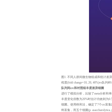
图
1.
不同人群间微生物组成和统计差
程度
(fold change=10, 20, 40%)vs
队列样
队列间
crc
和对照组丰度差异细菌
进行了模拟分析，比较了meta
分析和单
丰度变化倍数为
20%
时估计功效则为
0.
细菌。使用秩和法，确定了
7
个
crc
富集
终富集，而五个细菌
(p. asaccharolytica, 