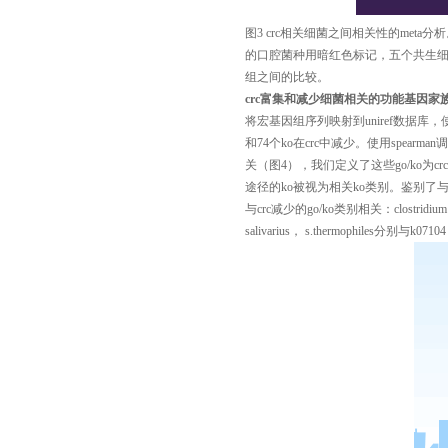
图
3 crc
相关细菌之间相关性的
meta
分析
的口腔
菌种
用暗红色标记
，
五个共生
组之间
的比较
。
crc
富集和减少细菌
相关的功能基因家
将宏基因组序列映射到uniref数据库，使用
和
74
个
ko
在
crc
中减少。使用
spearman
调
关
（图
4
），我们定义了这些
go/ko
为
crc
途径的
ko
被视为相关
ko
类别。鉴别了
与
crc
减少的
go/ko
类别相关：
clostridiu
salivarius， s.thermophiles
分别与
k07104