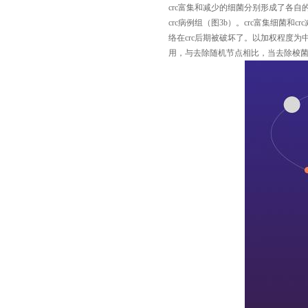
crc
富集和减少的细菌分别形成了各自
crc
病例组（图
3b
）。
crc
富集细菌和
crc
络在
crc
后期被破坏了。以加权程度为
用，
与去除随机节点相比，当去除梭