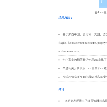
图
4 crc
富
结果总结
：
基于来自中国、奥地利、美国、德
fragilis, fusobacterium nucleatum, porphyr
acidaminovorans)。
七个富集的细菌标记
使用auc曲线
丰度相关分析表明，
crc
富集和
crc
减
发现
crc
富集的细菌与脂多糖和能量
结论
：
本
研究发现潜在的细菌诊断标志