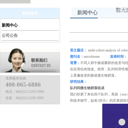
新闻中心
新闻媒体
新闻中心
公司公告
英文
题目：
multi-cohort analysis of color
期刊名
：
microbiome
发表时间：
背景
：
不同人群中肠道菌群的改变与
在应用也有报道。
然而，队列特异性
上普遍改变的肠道微生物群落。
免费服务热线
研究结果：
400-065-6886
队列间微生物群落组成
电话：
86(0)512-6295 9990
我们积累了来自四个队列，美国（usa）、
传真：
86(0)512-6295 9995
和技术细节，如表
1
所示）的宏基因组