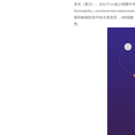
变化（图
2b
）。在
62
个
crc
减少细菌中
thermophilus, carnobacterium maltaromatic
期和晚期阶段中的丰度差异，
3
种细菌
势。