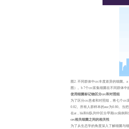
图
2.
不同群体中
crc
丰度差异的细菌。
a
图）
。
b 7
个
crc
富集细菌在不同群体中
使用细菌标记物区分
crc
和对照组
为了区分
crc
患者和对照组，将
七个
crc
0.82
。所有人群样本的
auc
为
0.80
。当把
在
at
，
hk
和
fd
队列中区分早期
crc
病例和
crc
相关细菌之间的相关性
为了
从生态学的角度深入了解细菌与