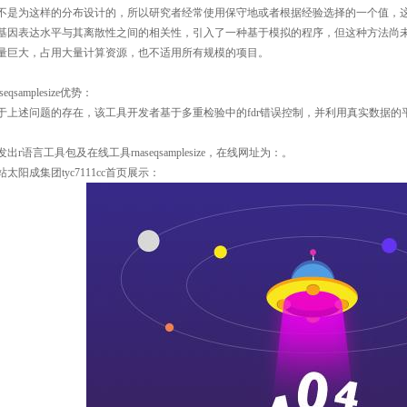
不是为这样的分布设计的，所以研究者经常使用保守地或者根据经验选择的一个值，
基因表达水平与其离散性之间的相关性，引入了一种基于模拟的程序，但这种方法尚
量巨大，占用大量计算资源，也不适用所有规模的项目。
seqsamplesize
优势：
于上述问题的存在，该工具开发者基于多重检验中的
fdr
错误控制，并利用真实数据的
。
发出
r
语言工具包及在线工具
rnaseqsamplesize
，在线网址为：
。
站太阳成集团tyc7111cc首页展示：