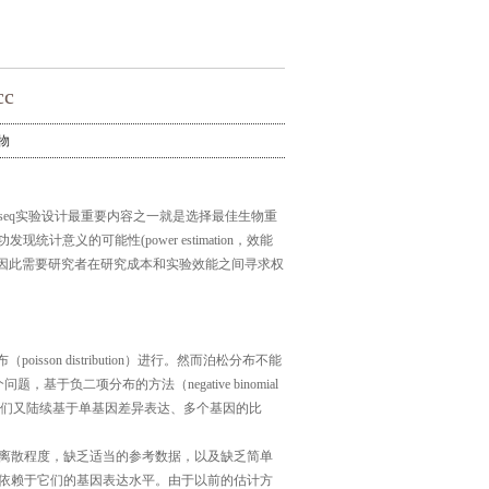
c
物
seq
实验设计最重要内容之一就是选择最佳生物重
功发现统计意义的可能性
(
power estimation
，
效能
因此需要研究者在研究成本和实验效能之间寻求权
布（
poisson distribution）进行。然而泊松分布不能
二项分布的方法（negative binomial
们又陆续基于单基因差异表达、多个基因的比
基因的离散程度，缺乏适当的参考数据，以及缺乏简单
散高度依赖于它们的基因表达水平。由于以前的估计方