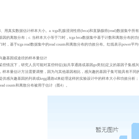
3
、用真实数据估计样本大小。
a. tcga
乳腺浸润性癌
(brca)
和直肠腺癌
(read)
数据集中所有
基因的离散分布；
c.
当样本大小等于
71
时，
tcga brca
数据集中基于计数和离散分布的功
71
时，基于
tcga read
数据集中的
r
ead counts
和离散分布的功效分布。红线表示
power
平均
兴趣基因或途径的样本量估计
某些情况下，研究人员可能对某些特征
(
如共享通路或基因
go
类别
)
定义的基因子集感兴
，样本量估计方法需要调整，因为与其他基因相比，感兴趣的基因子集可能具有不同
提供感兴趣基因的列表或
kegg
通路
id
来处理这样的实验设计中的样本大小和功效分析；
ead counts
和离散分布被用于估计（图
4
）。