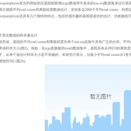
seqsamplesize
首先利用如癌症基因组图谱
(tcga)
数据库中真实的
rna-seq
数据集来估计基
用大规模平均
read counts
和离散程度数据估计，支持多达
2000
个平均
read counts
，利用
seqsamplesize
还具有几个独特的特点，包括对感兴趣的基因或途径的估计、功效曲线
于真实数据的样本量估计
前所述，基因的平均read counts
和离散程度在单个
rna-seq
实验中具有广泛的分布。平均
率或样本大小
(
图
2)
。例如，在
tcga
直肠腺癌
(read)
数据集中，基因具有从
0
到
10
的离散度
下，从单个值估计样本大小是不准确的。本研究计算出，当最小平均
r
ead counts
从
1
变
增加到
302 (
图
2b)
。