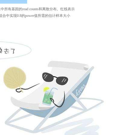
集中所有基因的
r
ead counts
和离散分布。红线表示
组合中实现
0.8
的
power
值所需的估计样本大小