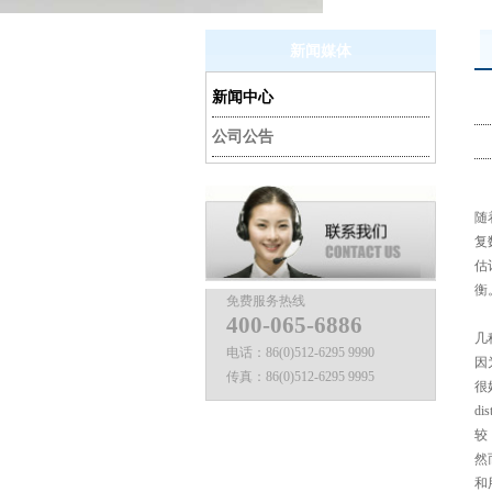
新闻媒体
新闻中心
公司公告
随
复
估
衡
免费服务热线
400-065-6886
几
电话：
86(0)512-6295 9990
因
传真：
86(0)512-6295 9995
很
dis
较
然
和