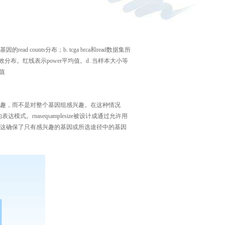
基因的
r
ead counts
分布；
b. tcga brca
和
read
数据集所
效分布。红线表示
power
平均值。
d .
当样本大小等
值
趣，而不是对整个基因组感兴趣。在这种情况
的表达模式。
rnaseqsamplesize
被设计成通过允许用
这确保了只有感兴趣的基因或所选途径中的基因