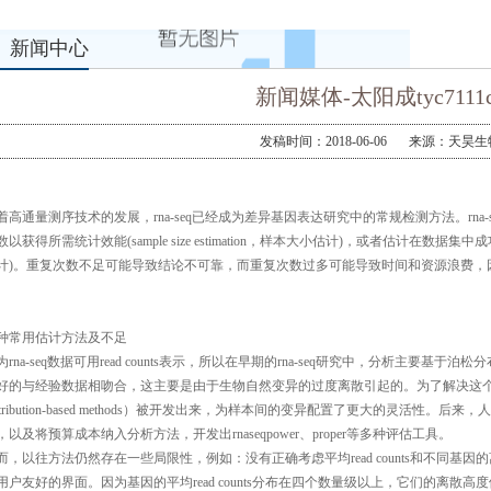
新闻中心
新闻媒体-太阳成tyc7111c
发稿时间：2018-06-06
来源：天昊生
着高通量测序技术的发展，
rna-seq
已经成为差异基因表达研究中的常规检测方法。
rna-
数以获得所需统计效能
(
sample size estimation
，
样本大小估计
)
，或者估计在数据集中成
计
)
。重复次数不足可能导致结论不可靠，而重复次数过多可能导致时间和资源浪费，
。
种常用估计方法及不足
为
rna-seq
数据可用
read counts
表示，所以在早期的
rna-seq
研究中，分析主要基于泊松分
好的与经验数据相吻合，这主要是由于生物自然变异的过度离散引起的。为了解决这个问题，基于负
tribution-based methods
）被开发出来，为样本间的变异配置了更大的灵活性。后来，人
，以及将预算成本纳入分析方法，开发出
rnaseqpower
、
proper等多种评估工具。
而，以往方法仍然存在一些局限性，例如：没有正确考虑平均read counts和不同
用户友好的界面。因为基因的平均read counts分布在四个数量级以上，它们的离