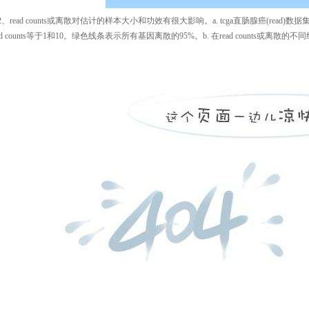
2
、
r
ead counts
或离散对估计的样本大小和功效有很大影响。
a. tcga
直肠腺癌
(read)
数据
d counts
等于
1
和
10
。绿色线条表示所有基因离散的
95%
。
b.
在
r
ead counts
或离散的不同