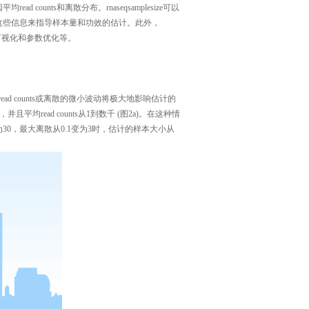
因平均
read counts
和离散分布。
rnaseqsamplesize
可以
这些信息来指导样本量和功效的估计。此外，
可视化和参数优化等。
read counts
或离散的微小波动将极大地影响估计的
，并且平均
r
ead counts
从
1
到数千
(
图
2a)
。在这种情
为
30
，最大离散从
0.1
变为
3
时，估计的样本大小从