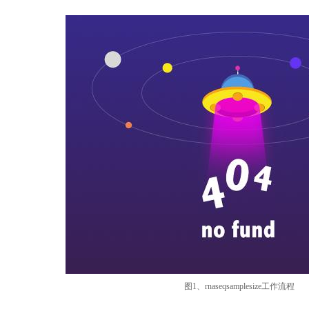
图
1
、
rnaseqsamplesize
工作流程