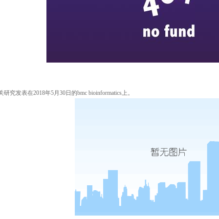
关研究发表在
2018
年
5
月
30
日的
bmc bioinformatics上。