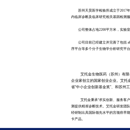
苏州天昊医学检验所成立于201
内临床诊断及临床研究相关基因检测
公司整体占地2200平方米，实验
公司目前已经建立并完善了包括 abi 350
序平台等多个分子生物学分析研究平
艾托金生物医药（苏州）有限
企业家创立的国家创业企业。艾托金
省“中小企业创新基金奖”、和苏州工
艾托金秉承“求实创新、服务客
测提供精准诊断技术。艾托金研发团队
经研制出具国际领先水平的宫颈癌早期
卡产品。