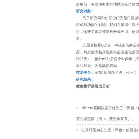
炎疫苗，在资源有限的地区
其
疫苗效
研究对象：
为了
研究两种伤寒沙门氏菌口服减
组成与功能的影响
。
我们在英国牛津
析，这些受试者被随机分成三组。
这
史。
志愿者接受
ty21a(
一种减毒伤寒活
露，然后
监测临床症状与血液生化反
和
26
天
）
、
接种
ty21a后
两个时间点（
3
天和
10
天）收集粪便样本。
技术平台
：
细菌
16s
测序区段（
v3-v4
）
研究结果：
微生物群落组成分析
16s rrna
基因数据分组为三个聚类：
度的厚壁菌（图
1a
，蓝色垂直条）。
以粪杆菌为主的簇（绿色）的微生