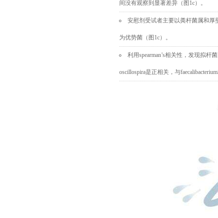
间没有观察到显著差异（图
1c
）。
安慰剂
受试者主要以
粪杆菌属
和
厚
为优势菌（图
1c
）。
利用spearman’s相关性，发现
oscillospira是正相关，与faecalibacterium