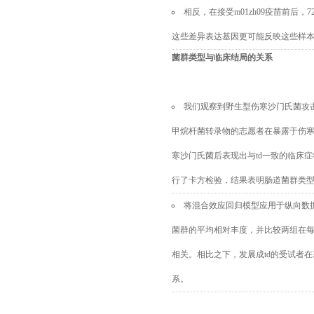
相反，在接受m01zh09
疫苗前后，
7
这些差异表达基因更可能反映这些样
菌群类型与临床结局的关系
我们观察
到
野生型伤寒沙门氏菌攻
甲烷杆菌转录物的志愿者在
暴露于伤
寒沙门氏菌
后表现出与
td
一致的临床症
行了
卡方检验，结果表明肠道菌群
类
将混合效应回归模型应用于纵向数
菌
群的平均相对丰度，并比较两组在
相关。
相比之下，
发展成td
的受试者在
系
。