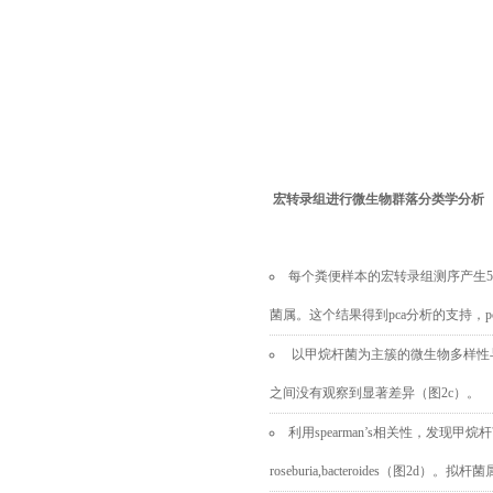
宏转录组进行微生物群落分类学分析
每个粪便样本的宏转录组测序产生50
菌属。这个结果得到
pca
分析的支持，
p
以甲烷杆菌为主簇的微生物多样性
之间没有观察到显著差异（图
2c
）。
利用spearman’s相关性，发现
甲烷杆
roseburia,bacteroides
（图
2d
）。拟杆菌