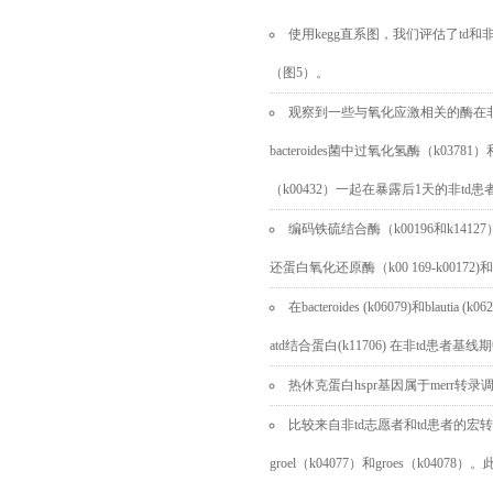
使用
kegg
直系图，我们评估了
td
和
（图
5
）。
观察到一些与氧化应激相关的酶在
bacteroides
菌中过氧化氢酶（
k03781
）
（
k00432
）一起在暴露后
1
天的非
td
患
编码铁硫结合酶（
k00196
和
k14127
还蛋白氧化还原酶（
k00 169-k00172)
和
在bacteroides (k06079)和blautia (k06
atd
结合蛋白
(k11706)
在非
td
患者基线期
热休克蛋白
hspr
基因属于
merr
转录
比较来自非
td
志愿者和
td
患者的宏转
groel
（
k04077
）和
groes
（
k04078
）。