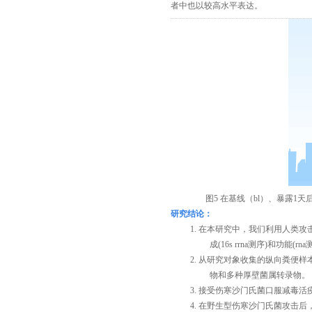
者中也以较高水平表达。
图
5
在基线（
bl
）、暴露
1
天
研究结论：
1. 在本研究中，我们利用人类
成
(16s rrna
测序
)
和功能
(rna
2. 从研究对象收集的纵向粪便
物和多种厚壁菌属转录物。
3. 接受
伤寒沙门氏菌口服减毒活
4. 在野生型伤寒沙门氏菌攻击