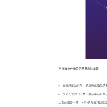
与疫苗接种相关的差异表达基因
在安慰剂治前后，肠道微生物组的
接受
伤寒沙门氏菌口服减毒活疫苗
t
之前的报告一致，
ty21a
的免疫对肠道