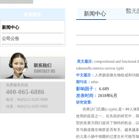
新闻中心
新闻媒体
新闻中心
公司公告
英文
题目
:
compositional and functional d
salmonella enterica serovar typhi
中文
题目
：
人类肠道微生物组成和功
期刊名：
mbio
免费服务热线
影响因子：
6.689
400-065-6886
发表时间：
2018
年
6
月
电话：
86(0)512-6295 9990
研究
背景
:
传真：
86(0)512-6295 9995
伤寒沙门氏菌
(s.typhi)
是一种人体
使用的疫苗之一。在先前的研究中，
型的发展为我们提供了独特的机会，
答与肠道微生物群
是否有关。越来越
的儿童小肠中细菌的过度生长可能导