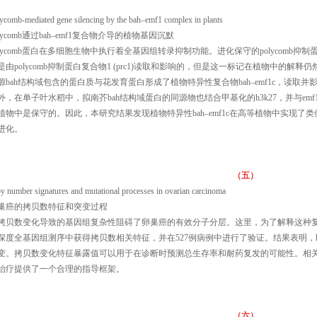
ycomb-mediated gene silencing by the bah–emf1 complex in plants
olycomb通过bah–emf1复合物介导的植物基因沉默
olycomb蛋白在多细胞生物中执行着全基因组转录抑制功能。进化保守的polycomb抑制蛋白复
是由polycomb抑制蛋白复合物1 (prc1)读取和影响的，但是这一标记在植物中的
源bah结构域包含的蛋白质与花发育蛋白形成了植物特异性复合物bah–emf1c，读取并影
外，在单子叶水稻中，拟南芥bah结构域蛋白的同源物也结合甲基化的h3k27，并与emf1
植物中是保守的。因此，本研究结果发现植物特异性bah–emf1c在高等植物中实现了类似
进化。
（五）
y number signatures and mutational processes in ovarian carcinoma
巢癌的拷贝数特征和突变过程
拷贝数变化导致的基因组复杂性阻碍了卵巢癌的有效分子分层。这里，为了解释这种复杂性，
深度全基因组测序中获得拷贝数相关特征，并在527例病例中进行了验证。结果表明，h
变。拷贝数变化特征暴露值可以用于在诊断时预测总生存率和耐药复发的可能性。相
治疗提供了一个合理的指导框架。
（六）