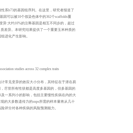
性系b73的基因组序列。在这里，研究者报道了
可以被10个假染色体中的362个scaffolds覆
变异:大约10%的注释基因是相互不同步的，超过
白质差异。本研究结果提供了一个重要玉米种质的
因组进化产生影响。
ssociation studies across 32 complex traits
估计常见变异的效应大小分布，其特征在于潜在易
表明，尽管所有性状都是高度多基因的，但多基因的
涉及一系列小的影响，包括主要慢性疾病在内的大
现的大多数遗传力的snps所需的样本量将从几十
风险评分对各种疾病的风险预测能力。