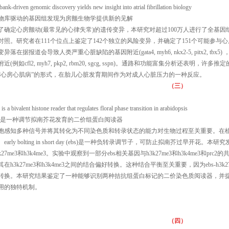
bank-driven genomic discovery yields new insight into atrial fibrillation biology
物库驱动的基因组发现为房颤生物学提供新的见解
了确定心房颤动(最常见的心律失常)的遗传变异，本研究对超过100万人进行了全基因组关联
对照。研究者在111个位点上鉴定了142个独立的风险变异，并确定了151个可能参
变异落在据报道会导致人类严重心脏缺陷的基因附近(gata4, myh6, nkx2-5, pitx2,
附近(例如cfl2, myh7, pkp2, rbm20, sgcg, sspn)。通路和功能富集分析
“心房心肌病”的形式，在胎儿心脏发育期间作为对成人心脏压力的一种反应。
（三）
 is a bivalent histone reader that regulates floral phase transition in arabidopsis
bs是一种调节拟南芥花发育的二价组蛋白阅读器
胞感知多种信号并将其转化为不同染色质和转录状态的能力对生物过程至关重要。在
。early bolting in short day (ebs)是一种负转录调节子，可防止拟南芥过早开花。
3k27me3和h3k4me3。实验中观察到一部分ebs相关基因与h3k27me3和h3k4me3和
其在h3k27me3和h3k4me3之间的结合偏好转换。这种结合平衡至关重要，因为ebs-h3k27
转换。本研究结果鉴定了一种能够识别两种拮抗组蛋白标记的二价染色质阅读器，并
用的独特机制。
（四）