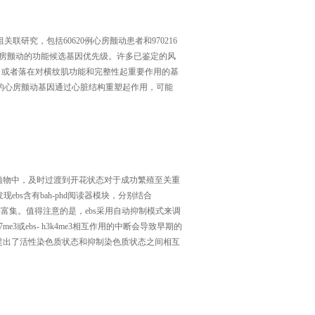
研究，包括60620例心房颤动患者和970216
与心房颤动的功能候选基因优先级。许多已鉴定的风
 tbx5) ，或者落在对横纹肌功能和完整性起重要作用的基
还表明，许多推定的心房颤动基因通过心脏结构重塑起作用，可能
植物中，及时过渡到开花状态对于成功繁殖至关重
本研究发现ebs含有bah-phd阅读器模块，分别结合
prc2的共富集。值得注意的是，ebs采用自动抑制模式来调
me3或ebs- h3k4me3相互作用的中断会导致早期的
提出了活性染色质状态和抑制染色质状态之间相互