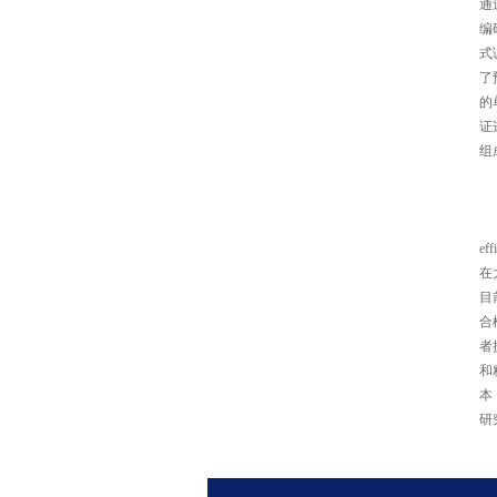
通
编
式
了
的
证
组
eff
在
目
合
者
和
本
研