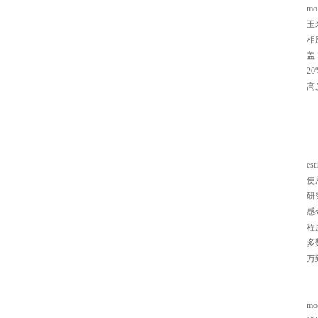
m
玉
相
盖
2
高
est
使
研
感
程
多
万
mod