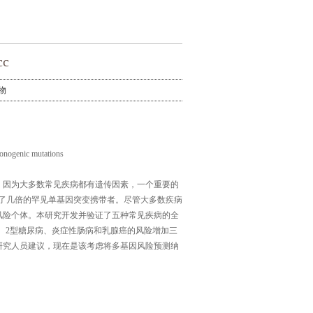
c
物
monogenic mutations
。因为大多数常见疾病都有遗传因素，一个重要的
加了几倍的罕见单基因突变携带者。尽管大多数疾病
风险个体。本研究开发并验证了五种常见疾病的全
、房颤、2型糖尿病、炎症性肠病和乳腺癌的风险增加三
研究人员建议，现在是该考虑将多基因风险预测纳