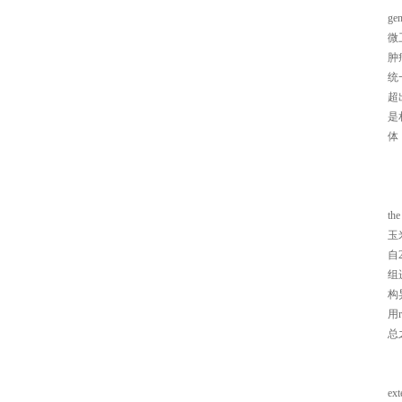
gen
微
肿
统
超
是
体
the
玉
自
组
构
用
总
ext