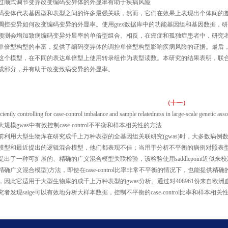
过顺式调节变异改变编码变异体的外显率有助于疾病风险
码变体代表基因型和表型之间的许多最强关联，然而，它们在效果上表现出个体间的差
调控变异如何改变编码变异的外显率。使用gtex数据库中的功能基因组和基因数据，
预测会增加致病编码变异外显率的单倍型组合。相反，在癌症和孤独症患者中，研究
单倍型构型的丰富，提供了编码变异体的调控单倍型构型影响疾病风险的证据。最后，研究通过使
这个模型，在不同的表达单倍型上使用转录组作为表型读数。本研究的结果表明，联
成部分，并有助于改变致病变异的外显率。
（十一）
iciently controlling for case-control imbalance and sample relatedness in large-scale genetic asso
大规模gwas中有效控制case-control不平衡和样本相关性的方法
前利用大型生物库在研究成千上万种表型的全基因组关联研究(gwas)时，大多数病
模型和最近提出的逻辑混合模型，他们都表现不佳；当用于分析不平衡的病例对照表型
提出了一种可扩展的、精确的广义混合模型关联检验，该检验使用saddlepoint近似来校
精确广义混合模型)方法，即使在case-control比率非常不平衡的情况下，也能提供精确
，因此它适用于大型生物库的成千上万种表型的gwas分析。通过对408961份来自
究者发现saige可以有效地分析大样本数据，控制不平衡的case-control比率和样本相关