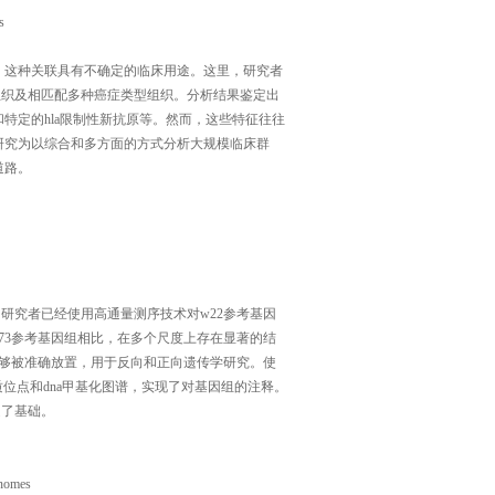
s
，这种关联具有不确定的临床用途。这里，研究者
常组织及相匹配多种癌症类型组织。分析结果鉴定出
特定的hla限制性新抗原等。然而，这些特征往往
研究为以综合和多方面的方式分析大规模临床群
道路。
，研究者已经使用高通量测序技术对w22参考基因
73参考基因组相比，在多个尺度上存在显著的结
入能够被准确放置，用于反向和正向遗传学研究。使
质位点和dna甲基化图谱，实现了对基因组的注释。
定了基础。
enomes