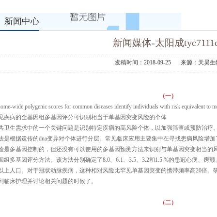
新闻中心
新闻媒体-太阳成tyc7111c
发稿时间：2018-09-25
来源：天昊生
（一）
ome-wide polygenic scores for common diseases identify individuals with risk equivalent to 
见疾病的全基因组多基因评分可识别相当于单基因突变风险的个体
共卫生需求中的一个关键问题是识别特定疾病的高风险个体，以加强筛查或预防治疗
法是根据遗传的dna变异对个体进行分层。常见临床应用主要集中在寻找患病风险增
险是多基因控制的，但还没有可以使用的多基因预测方法来识别与单基因突变相当的
因组多基因评分方法。该方法分别确定了8.0、6.1、3.5、3.2和1.5 %的患冠心病
以上人口。对于冠状动脉疾病，这种相对风险比罕见单基因突变的携带频率高20倍。
到临床护理并讨论相关问题的时候了。
（二）