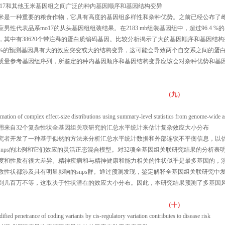
o17和其他玉米基因组之间广泛的种内基因顺序和基因结构变异
米是一种重要的粮食作物，它具有高度的基因组多样性和杂种优势。之前已经公布了雌
应男性代表品系mo17的从头基因组组装结果。在2183 mb组装基因组中，超过96.4 %的基因
，其中有38620个带注释的蛋白质编码基因。比较分析揭示了大的基因顺序和基因结构
0%的预测基因具有大的效应突变或大的结构变异，这可能会导致两个自交系之间的蛋
质量参考基因组序列，所鉴定的种内基因顺序和基因结构变异应该会对杂种优势和基
（九）
imation of complex effect-size distributions using summary-level statistics from genome-wide a
用来自32个复杂性状全基因组关联研究的汇总水平统计来估计复杂效应大小分布
究者开发了一种基于似然的方法来分析汇总水平统计数据和外部连锁不平衡信息，以
snps的比例和它们效应的灵活正态混合模型。对32项全基因组关联研究结果的分析
度和性质有很大差异。精神疾病和与精神健康和能力相关的性状似乎是最多基因的，
数性状都涉及具有明显影响的snps群。通过预测发现，鉴定解释全基因组关联研究中发
到几百万不等，这取决于性状潜在的效应大小分布。因此，本研究结果预测了多基因
（十）
ified penetrance of coding variants by cis-regulatory variation contributes to disease risk