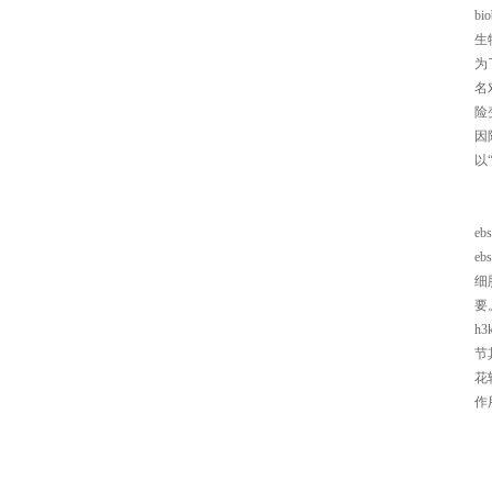
bio
生
为
名
险
因
以
ebs
e
细
要
h
节
花
作