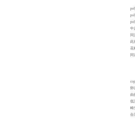
pol
p
p
中
同
此
花
同
cop
卵
由
低
畸
合