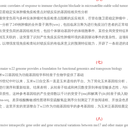
omic correlates of response to immune checkpoint blockade in microsatellite-stable solid tumor
卫星稳定实体肿瘤免疫检查点封锁反应的基因组相关性分析
瘤突变负荷与多种实体肿瘤对免疫检查点阻断的反应相关，尽管在微卫星稳定肿瘤中
一分析了249例肿瘤的全外显子测序(wes)，包括临床注释为进行免疫治疗患者的正
出突变负荷的基因组相关性，包括个体驱动基因中的体细胞事件、某些全局突变特征和
相互关联的，这突显了识别产生免疫反应性肿瘤环境的基因驱动事件的复杂性。这项
，以增强发现免疫检查站封锁反应的有临床意义的预测特征能力，开辟了一条前进的
（七）
 maize w22 genome provides a foundation for functional genomics and transposon biology
米w22基因组为功能基因组学和转座子生物学提供了基础
20世纪中叶以来，玉米w22自交系一直是玉米遗传的平台。为了简化玉米基因组分析
进行测序和重新组装。结果表明，从转座子组成和拷贝数变异到单核苷酸多态性，与b
异质性。这种参考基因组的产生使得数以千计的突变子(mu)和解离子(ds)转座子插
rna-seq、差异核酸酶敏感性图谱和亚硫酸氢盐测序分别测定了开放阅读框、开放染色
之，这里开发的资源整合了w22作为功能基因组学的参考基因组，为玉米泛基因组奠
（八）
ensive intraspecific gene order and gene structural variations between mo17 and other maize g