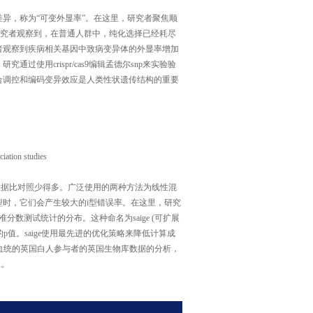
异，称为“可变外显率”。在这里，研究者聚焦顺
研究者观察到，在普通人群中，纯化选择已经耗尽
者观察到疾病相关基因中致病变异体的外显率增加
用crispr/cas9编辑孟德尔snp来实验验
合调控和编码变异效应是人类性状遗传结构的重要
ciation studies
例数据比对照少得多。广泛使用的两种方法为线性混
时，它们会产生较大的i型错误率。在这里，研究
准分数测试统计的分布。这种命名为saige (可扩展
的p值。saige使用最先进的优化策略来降低计算成
欧洲血统的英国白人参与者的英国生物库数据的分析，
性。