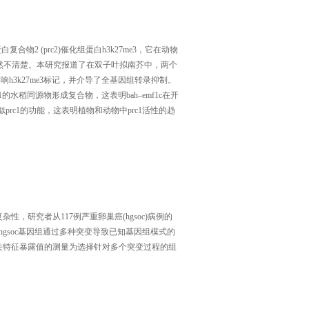
合物2 (prc2)催化组蛋白h3k27me3，它在动物
解释仍然不清楚。本研究报道了在双子叶拟南芥中，两个
响h3k27me3标记，并介导了全基因组转录抑制。
的水稻同源物形成复合物，这表明bah–emf1c在开
prc1的功能，这表明植物和动物中prc1活性的趋
研究者从117例严重卵巢癌(hgsoc)病例的
gsoc基因组通过多种突变导致已知基因组模式的
关特征暴露值的测量为选择针对多个突变过程的组