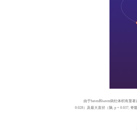
由于
bavm
和
savm
病灶体积有显著
0.028
）及最大直径（脑
, p = 0.037;
脊