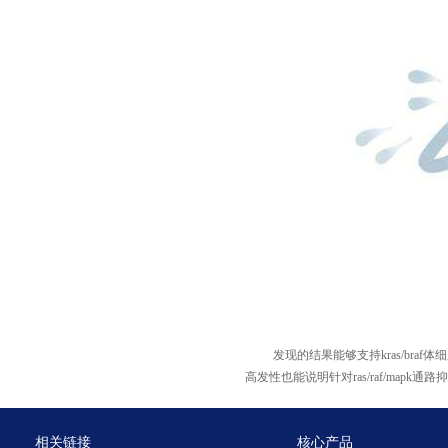
发现的结果能够支持
kras/braf
体细
高发性也能说明针对
ras/raf/mapk
通路抑
相关链接
核心产品