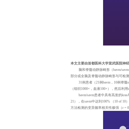
本文主要由首都医科大学宣武医院神
脑和脊髓动静脉畸形（
bavm/savm
部分或全脑及脊髓动静脉畸形与可检
31
例患者（
21
例
bavm
，
10
例脊髓
（组织
1000
×，血液
100
×），然后利用
bavm/savm
患者中具有高发的
kras/
21
），在
savm
中达到
100%
（
10 of 10
方法检测的变异频率相关性极强（
r = 