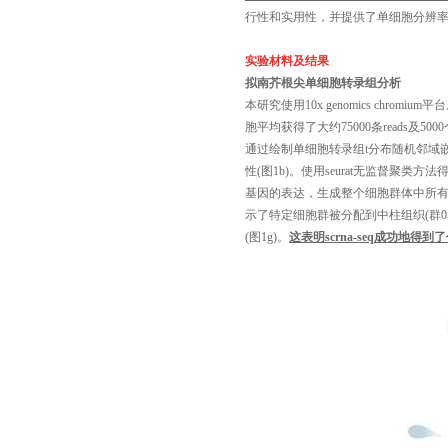
行性和实用性，并提供了单细胞分辨
实验材料及结果
拟南芥根尖单细胞转录组分析
本研究使用10x genomics chromium
平台
胞平均获得了大约
75000
条
reads
及
5000
通过绘制单细胞转录组
t
分布随机邻域
性
(
图
1b)
。使用
seurat
无监督聚类方法
基因的表达，生成整个细胞群体中所
示了特定细胞群被分配到中柱组织
(
群
0
(
图
1g)
。
这表明
scrna-seq
成功地得到了