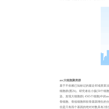
asc
大细胞聚类群
基于不依赖已知标记的最近邻域类算
细胞群
(
图
2b)
。研究者在小簇
(50
个细
染。发现大细胞群
( 4565
个细胞
)
中的
as
骨细胞、骨祖细胞和软骨基因增生的
但是只有四个基因的绝对对数具有
2
倍