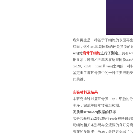
鹿角再生是一种基于干细胞的表面再
然而，这个
asc
库是同质的还是异质的
seq)
对
鹿茸干细胞
进行了测定。
共有
45
据显示，肿瘤相关基因在这些同质
ascs
(cd29
、
cd90
、
npm1
和
vim)
之间的一种
鉴定出了鹿茸骨膜中的一种主要细胞
的关键。
实验材料及结果
本研究通过对鹿茸骨膜（
ap
）细胞的分
测序，完成单细胞转录组检测。
高质量
scrna-seq
数据的获得
实验共获得
252818309
个
reads
被映射到
明细胞相关条形码与空液滴的良好分
潜在的多细胞小液滴，最终共保留了
4