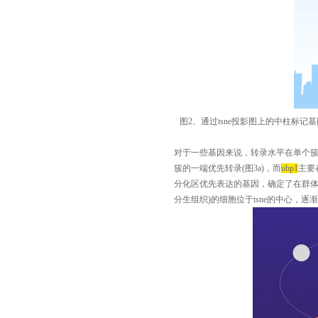
图
2
、通过
tsne
投影图上的中柱标记基
对于一些基因来说，转录水平在单个
簇的一端优先转录
(
图
3a)
，而
ubp1
主要
分化区优先表达的基因，确定了在群
分生组织
)
的细胞位于
tsne
的中心，逐渐