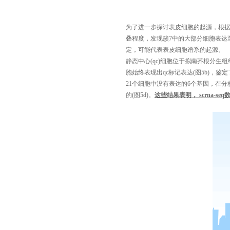
为了进一步探讨表皮细胞的起源，根
叠程度，发现簇
7
中的大部分细胞表达
定，可能代表表皮细胞谱系的起源。
静态中心
(qc)
细胞位于拟南芥根分生组
胞始终表现出
qc
标记表达
(
图
5b)
，鉴定
21
个细胞中没有表达的
6
个基因，在分
的
(
图
5d)
。
这些结果表明，
scrna-seq