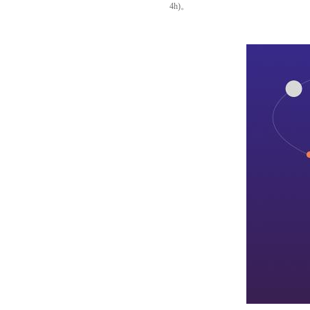
4h)
。