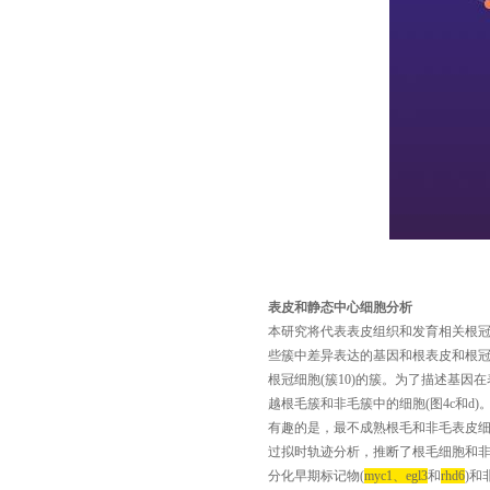
表皮和静态中心细胞分析
本研究将代表表皮组织和发育相关根
些簇中差异表达的基因和根表皮和根
根冠细胞
(
簇
10)
的簇。为了描述基因在
越根毛簇和非毛簇中的细胞
(
图
4c
和
d)
有趣的是，最不成熟根毛和非毛表皮
过拟时轨迹分析，推断了根毛细胞和
分化早期标记物
(
myc1
、
egl3
和
rhd6
)
和