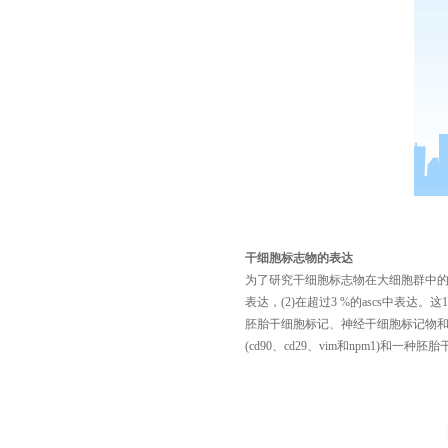
干细胞标志物的表达
为了研究干细胞标志物在大细胞群中
表达，
(2)
在超过
3 %
的
ascs
中表达。这
1
胚胎干细胞标记、神经干细胞标记物
(cd90
、
cd29
、
vim
和
npm1)
和一种胚胎