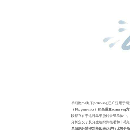
单细胞
rna
测序
(scrna-seq)
已广泛用于研
（
10x genomics
）的高通量
scrna-seq
方
段都存在于这种单细胞转录组群体中
分析定义了从分生组织到根毛和非毛
单细胞分辨率对基因表达进行比较分