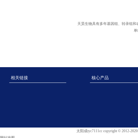
天昊生物具有多年基因组、转录组和
单
相关链接
核心产品
太阳成tyc7111cc copyright © 2012
网站地图