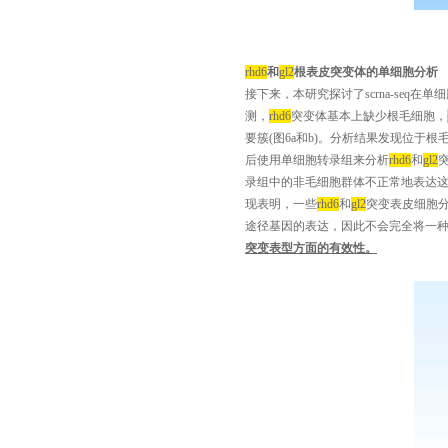
rhd6
和
gl2
根表皮突变体的单细胞分析
接下来，本研究探讨了
scrna-seq
在单细
测，
rhd6
突变体基本上缺少根毛细胞，
要簇
(
图
6a
和
b)
。分析结果发现位于根
后使用单细胞转录组来分析
rhd6
和
gl2
录组中的非毛细胞群体不正常地表达
现表明，一些
rhd6
和
gl2
突变表皮细胞
途径基因的表达，因此不会完全将一
突变表型方面的有效性。