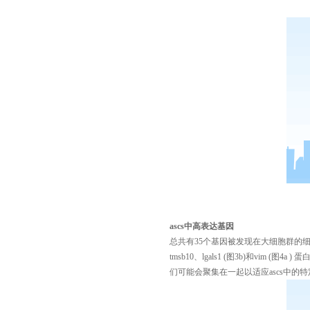
ascs
中高表达基因
总共有
35
个基因被发现在大细胞群的
tmsb10
、
lgals1 (
图
3b)
和
vim (
图
4a )
蛋
们可能会聚集在一起以适应
ascs
中的特