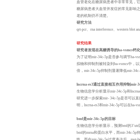
血管老化在糖尿病患者中非常常见，
糖尿病患者大血管并发症的常见影响
老的机制仍不清楚。
研究方法
qrt-pcr、rna interference、western blot an
研究结果
研究者发现在高糖诱导的
ha-vsmcs
为了证明
mir-34c-5p是否参与调节h
拟物和抑制剂被转染到ha-vsmcs中，以过度表
倍，mir-34c-5p抑制剂显著降低mir-
lncrna-es3通过直接相互作用抑制mir-3
生物信息学分析显示
mir-34c-5p和l
研究进一步探索mir- 34c-5p是否可以直接
明，lncrna-es3和mir-34c-5p可以在h
bmf是mir-34c-5p的目标
生物信息学分析显示，预测
bmf的3’
bmf的mrna和蛋白水平，而mir-34
性，而在mir-34c-5p过度表达后，mu