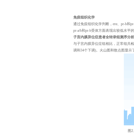
免疫组织化学
通过免疫组织化学判断，
erα、pr-
pr-a/b和pr-b受体方面表现出较低
子宫内膜异位症患者全转录组测序分
与子宫内膜异位症组相比，正常组共
调和34个下调)。火山图和散点图显示了两组
图
2