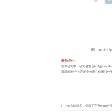
图
5、mir-34c
研究结论：
在本研究中，研究者发现
bmf是mir-3
滑肌细胞钙化/衰老中的潜在作用和分
rrna去除建库，保留了完整的rna