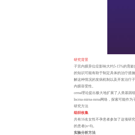
研究背景
子宫内膜异位症影响大约
5-15%的
的知识可能有助于制定具体的治疗措
解这种情况的发病机制以及开发治疗子宫
内膜容受性。
cerna理论提出极大地扩展了人类
lncrna-mirna-mrna网络，探索
研究方法
组织收集
共有
16名女性不孕患者参加了这项研
的患者(n=8)。
实验分析方法