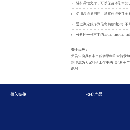
链特异性文库，可以保留转录本的
使用高通量测序，能够获得更加全
通过测定的序列信息精确地分析不
分析同一样本中的
mrna、lncrn
关于天昊：
天昊生物具有丰富的转录组和全转录
期待成为大家科研工作中的
“昊”助手与
6886
相关链接
核心产品