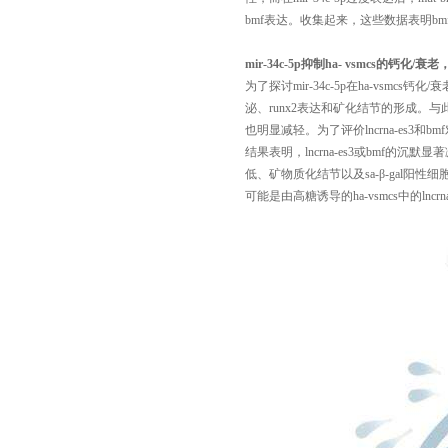
bmf表达。收集起来，这些数据表明bmf是mir-
mir-34c-5p抑制ha- vsmcs的钙化/衰老
为了探讨
mir-34c-5p在ha-vsmc
泌、runx2表达和矿化结节的形成。与此同时
也明显减轻。为了评价lncrna-es3和bmf对h
结果表明，lncrna-es3或bmf的沉默
低、矿物质化结节以及sa-β-gal阳性细
可能是由高糖诱导的ha-vsmcs中的lncrna