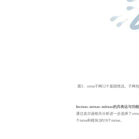
图
3、cerna子网12个基因情况。子网包括
lncrnas–mrnas–mirnas
的共表达与功能
通过皮尔逊相关分析进一步选择了
ce
个mrna和模块2的18个mrnas。