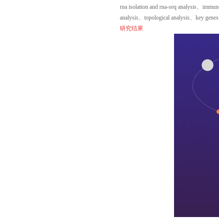
rna isolation and rna-seq analysis、immun
analysis
、
topological analysis、key genes
研究结果