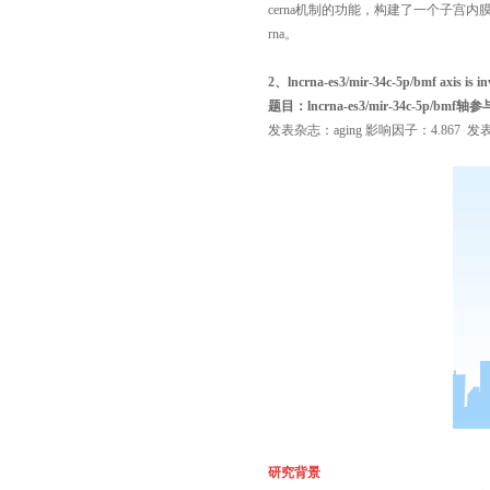
cerna机制的功能，构建了一个子宫内膜
rna。
2、lncrna-es3/mir-34c-5p/bmf axis is inv
题目：
lncrna-es3/mir-34c-5
发表杂志：aging
影响因子：
4.867 发
研究背景