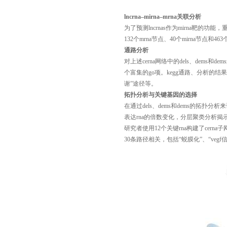
lncrna–mirna–mrna
关联分析
为了预测
lncrnas作为mirna靶的功能，重
132个mrna节点、40个mirna节点和4
通路分析
对上述
cerna网络中的dels、dem
个富集的go项。kegg通路、分析的结
谢”途径等。
拓扑分析与关键基因的选择
在通过
dels、dems和dems的拓扑
表达rna的倍数变化，分层聚类分析揭
研究者使用
12个关键rna构建了cer
30条路径相关，包括“蜕膜化”、“vegf