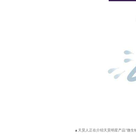
▲
天昊
人正在
介绍天昊明星产品
“微生