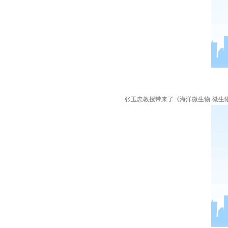
张玉忠教授带来了
《
海洋微生物
-微