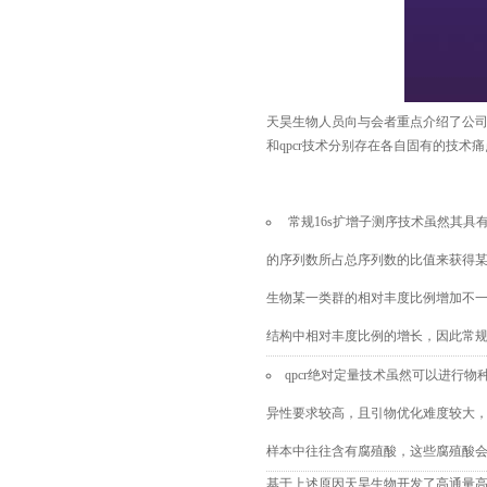
天昊生物人员向与会者重点介绍了公
和qpcr技术分别存在各自固有的技术
常规
16s扩增子测序技术虽然其具
的序列数所占总序列数的比值来获得
生物某一类群的相对丰度比例增加不
结构
中相对丰度比例的增长，因此常
qpcr绝对定量技术虽然可以进行物
异性要求较高，且引物优化难度较大，
样本中往往含
有腐殖酸，这些腐殖酸
基于上述原因天昊生物开发了高通量