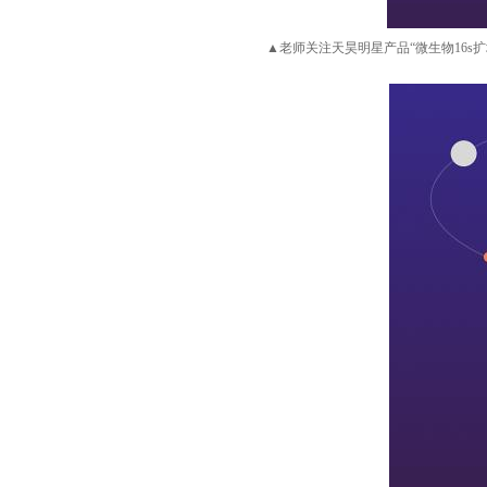
▲
老师关注天昊明星产品
“微生物16