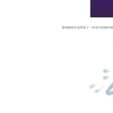
杨旭楠研究员带来了
《
河流沉积物中