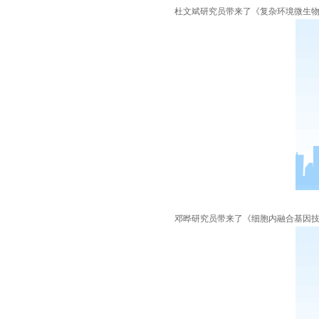
杜文斌研究员带来了
《
复杂环境微生
邓晔研究员带来了
《
细胞内融合基因