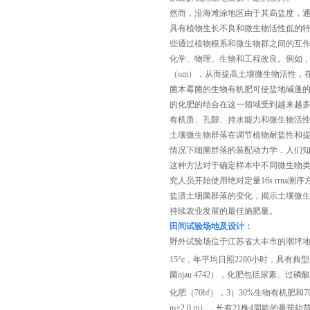
然而，沿海滩涂地区由于其高盐度，
具有植物生长不良和微生物活性低的
些通过植物根系和微生物群之间的互
化学、物理、生物和工程改良。例如
（om），从而提高土壤微生物活性，
菌木霉菌的生物有机肥可使盐地碱蓬
的化肥的结合在这一领域受到越来越
有机质、孔隙、持水能力和微生物活
土壤微生物群落在调节植物耐盐性和
情况下细菌群落的装配动力学，人们
这种方法对于确定样本中不同微生物
究人员开始使用绝对定量
16s rrn
盐渍土细菌群落的变化，揭示土壤微
持续农业发展的最佳施肥量。
田间试验场地及设计：
野外试验场位于江苏省大丰市的潮坪地
15°c，年平均日照2280小时，具
菌njau 4742），化肥包括尿素、过
化肥（70bf），3）30%生物有机肥和
m×2.0 m），长有21株4周龄的番