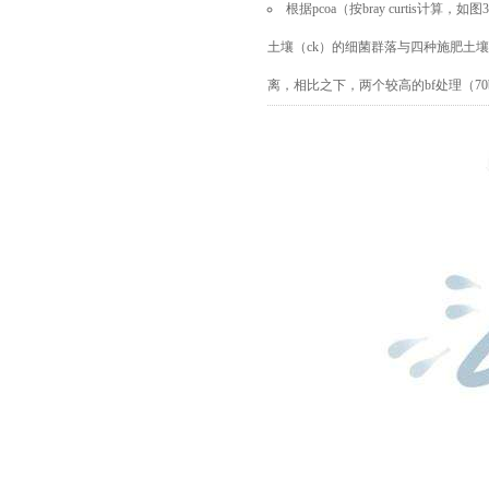
根据pcoa
（按
bray curtis计算，
土壤（ck）的细菌群落与四种施肥土
离
，相比之下，两个较高的
bf处理（7