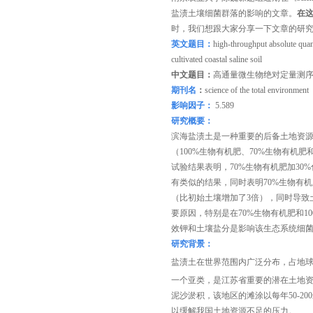
盐渍土壤细菌群落的影响的文章。
在
时，我们想跟大家分享一下文章的研
英文
题目：
high-throughput absolute quanti
cultivated coastal saline soil
中文
题目：
高通量微生物绝对定量测
期刊名
：
science of the total environme
影响因子：
5.589
研究概要：
滨海盐渍土是一种重要的后备土地资源
（100%生物有机肥、70%生物有机肥和
试验结果表明，70%生物有机肥加3
有类似的结果，同时表明70%生物有
（比初始土壤增加了
3倍），同时导
要原因，特别是在
70%生物有机肥和
效钾和土壤盐分是影响该生态系统细
研究背景：
盐渍土在世界范围内广泛分布，占地
一个亚类，是江苏省重要的潜在土地资源。
泥沙淤积，该地区的滩涂以每年50-
以缓解我国土地资源不足的压力。