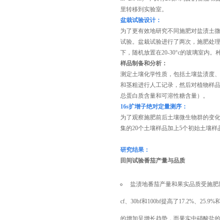
里转移到实验室。
盆栽试验
设计：
为了更有效地研究不同施肥对盐渍土
试验。盆栽试验进行了两次，施肥处理
下，随机放置在20-30°c的玻璃室
样品制备和分析：
测定土壤化学性质，包括土壤盐渍度
和茎粗进行人工记录，然后对植物样
总蛋白质含量和可溶性糖含量）。
16s扩增子绝对定量测序
：
为了观察施肥前后土壤微生物群的变
集的20个土壤样品加上5个初始土壤样
研究结果：
田间试验番茄产量与品质
盐渍地番茄产量和果实品质受施肥
cf、30bf和100bf提高了17.2%、2
的增加呈增长趋势，而果实中硝酸盐