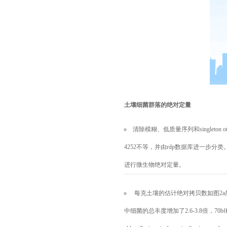
土壤细菌群落的绝对
定量
清除模糊、低质量序列和singleton o
4252不等，并由rdp数据库进一步分类
进行微生物绝对定量。
每克土壤的估计绝对拷贝数如图
2
中细菌的总丰度增加了2.6-3.8倍，70bf样