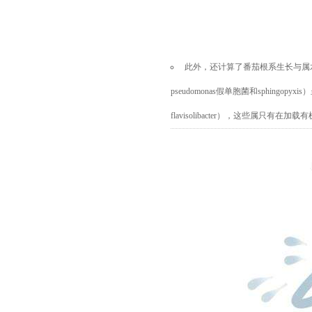
此外，还计算了番茄根系生长与属
pseudomonas假单胞菌和sphingopyxis
）
flavisolibacter），这些属只有在