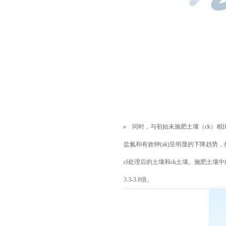
同时，与初始未施肥土壤（
ck）
盐氮和有效
钾
(ak)呈明显的下降趋势，按
cf处理后的土壤和ck土壤。施肥土壤
3.3-3.8倍。