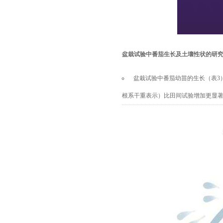
盆栽试验中番茄生长及土壤性状的研
盆栽试验中番茄幼苗的生长（表
3
根系干重表示）比田间试验增加更显