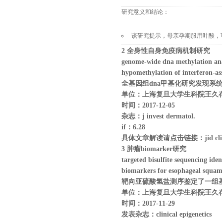
研究意义和结论：
该研究提示，母亲孕期服用叶酸，
2
全身性自身免疫病
机制研究
genome-wide dna methylation analy
hypomethylation of interferon-ass
全基因组
dna
甲基化研究发现
系
单位：上海复旦大学生科院王久
时间：
2017-
12
-
05
杂志：
j invest dermatol.
if
：
6.28
具体文章解读请点击链接：
jid cl
3
肿瘤
biomarker研究
targeted bisulfite sequencing ide
biomarkers for esophageal squamo
靶向亚硫酸氢盐测序鉴定了一组
单位：上海复旦大学生科院王久
时间：
2017-
11
-
29
发表杂志：clinical epigenetics