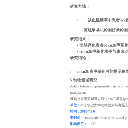
研究方法：
缺血性脑卒中患者
322
区域甲基化检测技术检测
研究结果：
•
动脉钙化患者
cdkn2b
甲基
•
cdkn2b
甲基化水平与患者
研究结论：
cdkn2b
高甲基化可能提示缺
5
动物领域研究
dietary betaine supplementation in hens mo
methylation
母鸡补充甜菜碱可以通过
dna
甲基化修
单位：
南京农业大学动物健康与食品
时间：
2
018
年
3
月
期刊名：
comparative biochemistry and 
影响因子
：
1.757