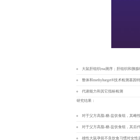
大鼠肝组织
rna测序；肝组织和胰腺组
整体和
methyltarget®技术检测
代谢能力和其它指标检测
研究结果：
对于父方高脂
-糖-盐饮食组，其
对于父方高脂
-糖-盐饮食组，其
雄性大鼠孕前不良饮食习惯对女性