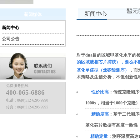
新闻中心
新闻媒体
新闻中心
公司公告
对于
d
na
目的区域甲基化水平的
的区域液相芯片捕获）
，
要么不
基化单倍型（焦磷酸测序
）
，而
术策略及生信分析，不但创新性
免费服务热线
400-065-6886
性价比高
：
传统克隆测序一
电话：
86(0)512-6295 9990
1000x，相当于1000个克隆）
传真：
86(0)512-6295 9995
精确度高
：
基于二代测序
基化芯片数据有高度一致性
精确定量
：
测序深度高达