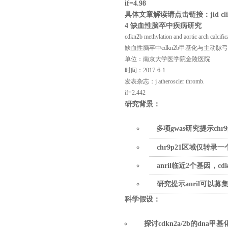
if=4.98
具体文章解读请点击链接：
jid cl
4
缺血性脑卒中疾病研究
cdkn2b methylation and aortic arch calcific
缺血性脑卒中cdkn2b甲基化与主动脉
单位：南京大学医学院金陵医院
时间：2017-6-1
发表杂志：j atheroscler thromb.
if=2.442
研究背景：
多项
gwas
研究提示
chr
chr9p21
区域仅转录一
anril
临近
2
个基因，
cd
研究提示
anril
可以募
科学假设：
探讨
cdkn2a/2b
的
dna
甲基