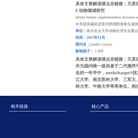
具体文章解读请点击链接：
天昊
6
动物领域研究
dietary betaine supplementation increases a
补充
甜菜碱
促进蛋鸡
类固醇激素合成
单位：
南京农业大学动物生理生化重
时间：
2
017
年
1
2
月
期刊名：
poultry science
影响因子
：
1.908
具体文章解读请点击链接：
天昊
作为国内唯一提供基于二代测序
去的一年半中，
methyltarg
江大学、南京医科大学、三军大
科大学、中南大学等等单位。相
相关链接
核心产品