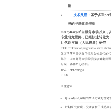
量
技术灵活
：
基于多重pc
段的甲基化单倍型
r
methyltarget
自服务市场以来，
专业研究思路，已经快速转化为
1.
代谢疾病（大鼠模型）研究
folate treatment of pregnant rat dams aboli
父方孕前不良饮食习惯对女性后代的
单位：湖南师范大学医学院李健老师
时间：2018年5月18号
杂志：diabetologia.
if: 6.08
研究背景：
母亲孕前或孕期的生活方式可能对
近期研究发现，父亲在精子成熟期