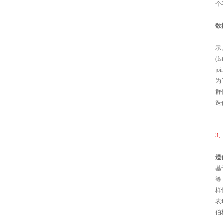
个
数
示
(
j
为
群
迭代
3
遗
基
等
样
表
伯格