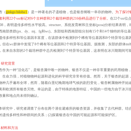
杏（
ginkgo biloba
l.
）是一种著名的孑遗植物，也是银杏纲唯一幸存的物种。
为了探讨
者利用22个ssr标记对6个古种群和2个栽培种群的216份样品进行了分析
。
在22个ssr
.808，表明遗传多样性水平较高。structure、系统发育树和主坐标(pcoa)分析结果表明，
西南部类群(px、dy、mj、fg和wc)。东部组和西南部组分别有15个和14个独特的
遗传多样性和等位基因丰富度，在该群体中检测到9个稀有等位基因和8个特异等位基因
，但在wc群体中发现了8个稀有等位基因和2个特异等位基因。据推测，东部的群体tm
，在来自东部的2个栽培种群中总共检测到7个特异等位基因，这表明在冰川期期间可
、研究背景
杏作为一种“活化石”，是银杏属中唯一的物种。银杏不仅是一种非常重要的药用植物
、生命力强，对植物物种起源和进化的科学研究非常有价值。然而，关于银杏的起源
物种几乎遍布全球，然而，随着白垩纪晚期地球气候的剧烈变化，银杏树属物种开始
美和欧洲所有银杏灭绝。幸运的是，由于特殊的地形特征，中国的一些地方由于冰川
数量和地点尚未得到确认。
本研究中，研究者调查了分布在两个潜在避难所的银杏资源，并收集了古代种群。结合两个
的遗传多样性和种群间的关系；(2)探索银杏在中国的可能起源和可能保护区。
、材料和方法