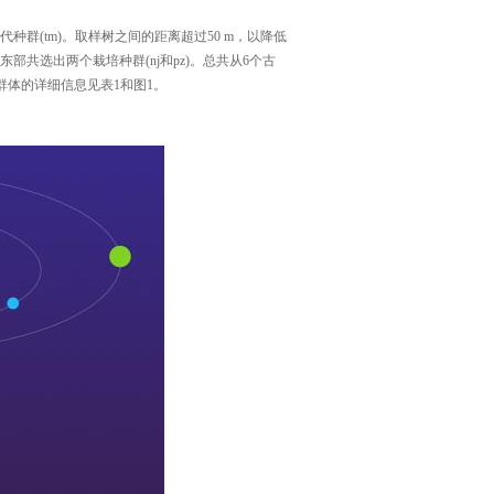
代种群(tm)。取样树之间的距离超过50 m，以降低
共选出两个栽培种群(nj和pz)。总共从6个古
群体的详细信息见表1和图1。