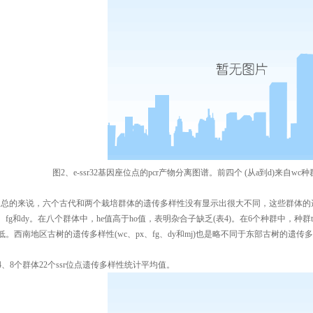
图2、e-ssr32基因座位点的pcr产物分离图谱。前四个 (从a到d)来自wc
总的来说，六个古代和两个栽培群体的遗传多样性没有显示出很大不同，这些群体的遗传多
j、fg和dy。在八个群体中，he值高于ho值，表明杂合子缺乏(表4)。在6个种群中，
低。西南地区古树的遗传多样性(wc、px、fg、dy和mj)也是略不同于东部古树的遗传多样
4、8个群体22个ssr位点遗传多样性统计平均值。