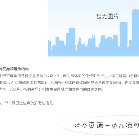
传变异和遗传结构
个银杏群体的遗传变异系数fst为0.093，表明群体间的遗传变异很小，这可能是由于群体间的
果揭示了区域间(西南和东部)、区域内和群体内群体间的显著遗传差异(表5)，但变异
之间，10%和87%的变异分别发生在区域内和群体内的群体之间。
3、22个微卫星位点的多态性信息。