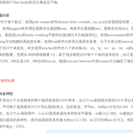
毛细管3730xl dna分析仪分离反应产物。
据分析
对于每个标记，使用peak scanner软件(thermo fisher scientific, ma, u
。使用popgene软件测定观察等位基因数(na)、有效等位基因数(ne)、观察杂合性(ho)、
fst)、基因流(nm)和hardy-weinberg平衡评估值(通过卡方检验评估)。使用powermarker
oining方法构建的系统发生树。使用fstat软件分析等位基因丰富度。分子方差分析(amova)和
了估计个体祖先，本文使用structure软件对八个样本集(dy、mj、fg、wc、px、tm、
体的数量，范围从1到9(群体数量 1))，基于混合模型估计每个个体的遗传祖先；估计是
100，000次及100，000次的burn-in。根据structure harvester中的evanno方法确定了
、研究结果
传多样性
于来自六个古老群体和两个栽培群体的216个样本，在22个ssr基因座共获得231个等位基
，平均每个基因座有10.5个等位基因(表3)。总的来说，平均ne、he和pic分别为6.104、0
性。在22个ssr基因座中，e-ssr32基因座遗传多样性水平最低，ne最小(2.386)，he最低(0.58
现出最高的多样性，因为该基因座具有最大的ne (12.130)、he (0.920)和pic (0.91
平衡(p < 0.05)。