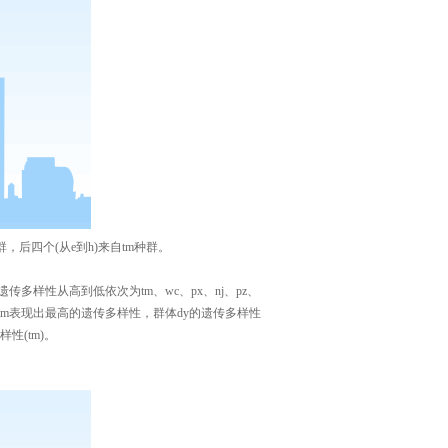
种群，后四个(从e到h)来自tm种群。
样性从高到低依次为tm、wc、px、nj、pz、
种群tm表现出最高的遗传多样性，群体dy的遗传多样性
性(tm)。