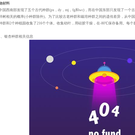
物材料
中国西南部发现了五个古代种群(px，dy，mj，fg和wc)，而在中国东部只发现了一个古
样树相关的概率(小种群除外)。为了比较古老种群和栽培种群之间的遗传差异，从中国东部
种群和2个种植园收集了216个个体。收集幼叶，用硅胶干燥，在-80℃保存备用。每个
1、银杏种群相关信息