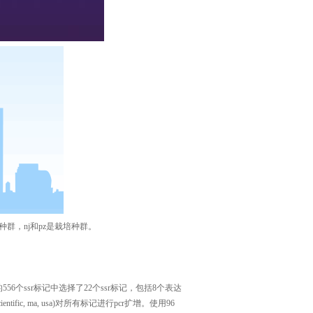
代种群，nj和pz是栽培种群。
6个ssr标记中选择了22个ssr标记，包括8个表达
er scientific, ma, usa)对所有标记进行pcr扩增。使用96