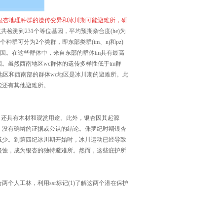
银杏地理种群的遗传变异和冰川期可能避难所，研
位点共检测到231个等位基因，平均预期杂合度(he)为
8个种群可分为2个类群，即东部类群(tm、nj和pz)
等位基因。在这些群体中，来自东部的群体tm具有最高
。虽然西南地区wc群体的遗传多样性低于tm群
地区和西南部的群体wc地区是冰川期的避难所。此
能还有其他避难所。
，还具有木材和观赏用途。此外，银杏因其起源
，没有确凿的证据或公认的结论。侏罗纪时期银杏
减少。到第四纪冰川期开始时，冰川运动已经导致
侵蚀，成为银杏的独特避难所。然而，这些庇护所
人工林，利用ssr标记(1)了解这两个潜在保护