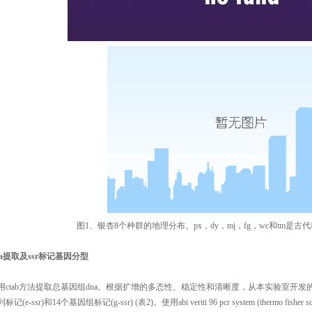
图1、银杏8个种群的地理分布。px，dy，mj，fg，wc和tm是古
a
提取及
ssr
标记基因分型
用ctab方法提取总基因组dna。根据扩增的多态性、稳定性和清晰度，从本实验室开发的55
标记(e-ssr)和14个基因组标记(g-ssr) (表2)。使用abi veriti 96 pcr system (thermo fish