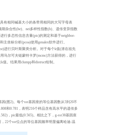
sa)分析基因型结果，具有相同碱基大小的条带用相同的大写字母表
预期杂合性(he)、nei多样性指数(h)、遗传变异指数
软件进行多态性信息含量(pic)的测定和基于neighbor-
主坐标分析(pcoa)使用genalex软件进行。
nj和pz)进行贝叶斯聚类分析。对于每个k值(潜在祖先
用马尔可夫链蒙特卡罗(mcmc)方法获得的，进行
最佳k值。结果用clumpp和distruct绘制。
因(图2)。每个ssr基因座的等位基因数从5到20不
.808和0.781，表明216个样品含有高水平的遗传多
2)，pic最低(0.565)。相比之下，g-ssr38基因座
2)。然而，22个ssr位点的等位基因频率明显偏离哈迪-温