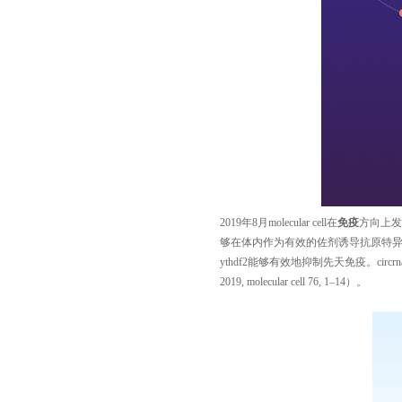
2019年8月molecular cell在
免疫
方向上发
够在体内作为有效的佐剂诱导抗原特异
ythdf2能够有效地抑制先天免疫。c
2019, molecular cell 76, 1–14
）。