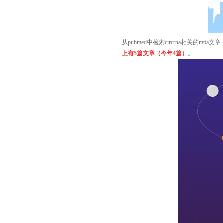
从pubmed中检索circrna相关的m6a文章
上有
5
篇文章（今年
4
篇）
。