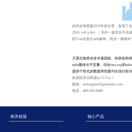
此外还有两篇2018年的文章，发现了在c2c
2018, cell cycle
）；另外一篇其实不涉及到circ
的3’utr会发生m6a修饰，而这一修饰对
天昊生物具有多年基因组、转录组和
m6a
整体水平定量，结合
rna-seq
和
m6a
提供个性化的数据库挖掘与生信分析
欢迎联系太阳成tyc7111cc！
邮箱：
techsupport@geneskies.com
电话：400-065-6886
相关链接
核心产品