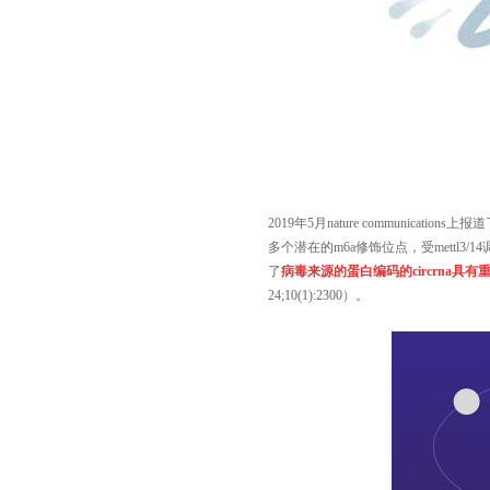
2019年5月nature communicati
多个潜在的m6a修饰位点，受mettl
了
病毒来源的蛋白编码的
circrna
具有
24;10(1):2300
）。