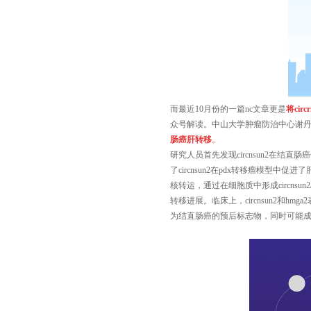
而最近10月份的一篇nc文章更是
将
circ
众号解读。中山大学肿瘤防治中心谢
肠癌肝转移
。
研究人员首先发现circnsun2在结
了circnsun2在pdx转移瘤模型中
核转运，通过在细胞质中形成circnsun2/
转移进展。临床上，circnsun2和h
为结直肠癌的预后标志物，同时可能