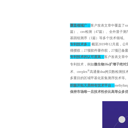
覆盖领域广：
客户发表文章中覆盖了
s
篇）、
cnv
检测（
47
篇）、全外显子测
基因组测序（
1
篇）等多个技术领域。
专利技术多：
截至
2019
年
12
月底，公
得授权；
27
项软件著作权，
27
项已备
专利技术的认可度高：
客户发表文章
专利技术，例如
微生物16s扩增子绝对
®
术、
cnvplex
高通量
dna
拷贝数检测技
多重目的区域甲基化富集测序技术等
积极开拓天昊特有技术平台
：
methyltar
保持市场唯一且技术性价比高等众多