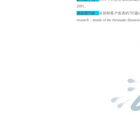
2691
。
顶级期刊多：
在协助客户发表的
785
篇
s
research
，annals of the rheumatic 