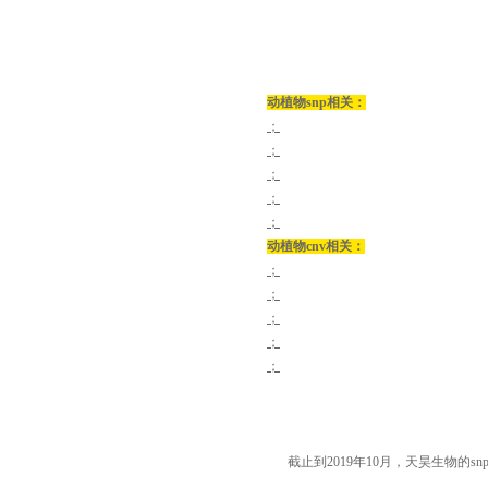
动植物
snp
相关：
；
；
；
；
；
动植物
cnv
相关：
；
；
；
；
；
截止到
2019
年
10
月，天昊生物的
sn