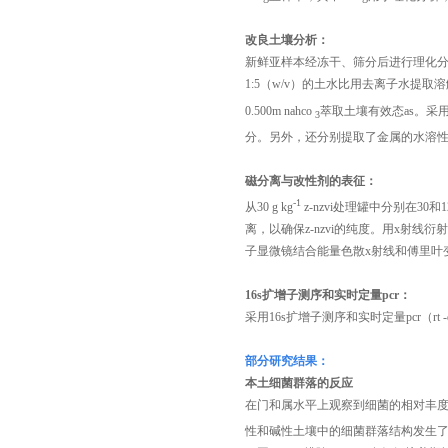
改良土壤分析：
新鲜亚样本经冻干、筛分后进行理化分析。
1:5（w/v）的土水比用去离子水提取溶解
0.500m nahco
萃取土壤有效态as。采
3
分。另外，还分别提取了金属的水溶性
磁分离与改性剂的表征：
-1
从30 g kg
z-nzvi处理罐中分别在3
离，以确保z-nzvi的纯度。用x射线
子显微镜结合能量色散x射线和傅里叶
16s
扩增子测序和实时定量
pcr
：
采用16s扩增子测序和实时定量pcr（r
部分研究结果：
本土细菌群落的反应
在门和属水平上观察到细菌的相对丰度，以
性和碱性土壤中的细菌群落结构发生了显著