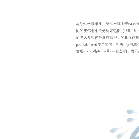
与酸性土壤相比，碱性土壤由于z-nz
间的皮尔逊相关分析如热图（图8）所示
们与大多数优势属有着密切的相互作用（p<0.0
pb、cd、as浓度呈显著正相关（p<
发现z-nzvi对ph、ec和doc的影