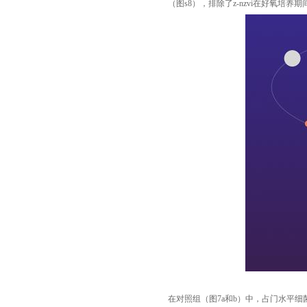
（图s8），排除了z-nzvi在好氧培养期间
在对照组（图7a和b）中，占门水平细菌群落总丰度72.