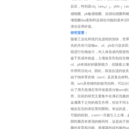
反应，特别是cd
（aso
）
、pbfe
（as
3
4
2
2
感细菌、ph敏感细菌、反硝化细菌和耐
壤细菌dna复制和反硝化功能的基本活
潜在应用价值。
研究背景：
随着工业化和现代化进程的加快，世
先的共存污染物as、cd、pb在污染
链进行生物放大，对人体造成内脏损
鉴于其成本效益，土壤改良剂包括生
cd、pb有很好的吸附能力，但随着土壤
作用而活化cd。因此，筛选合适的改
由于纳米零价铁（nzvi）及其复合
用。nzvi具有独特的核壳结构，可以
出了用天然沸石等环保基质分散nzvi
而，目前的研究主要集中在沸石负载的nz
金属离子之间的相互作用，但在不同土
物反应后的表征受到限制。幸运的是，
可能的机制。z-nzvi一旦被引入土
阴性菌具有更强的耐药性，这是由于前
菌的发育和功能。将裸露的或包被的nzvi与铁