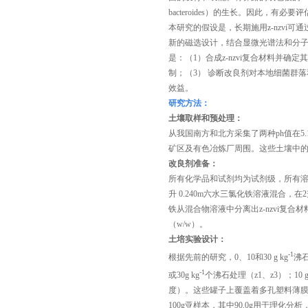
bacteroides）的生长。因此，
本研究的假设是，长期施用z-nzvi
新的磁选设计，结合显微光谱法和分子
是：（1）合成z-nzvi复合材料并确
制；（3） 诊断改良剂对本地细菌群落
效益。
研究方法：
土壤取样和预处理
：
从我国南方和北方采集了两种ph值在5
矿区及有色冶炼厂周围。这些土壤中的总
改良剂准备：
所有化学品和试剂均为试剂级，所有溶液均
升 0.240m六水三氯化铁溶液混合，
铁从混合物溶液中分离出z-nzvi复合
（w/w）。
土培实验设计：
-1
根据先前的研究，0、10和30 g kg
沸石
-1
或30g kg
个沸石处理（z1、z3）；10 g 
度）。这些罐子上覆盖着多孔塑料薄膜，以
100g亚样本，其中90.0g用于理化分析