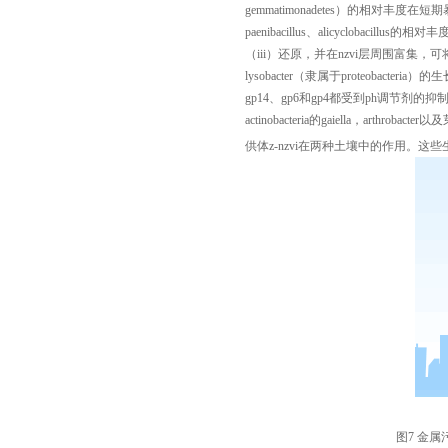
gemmatimonadetes）的相对丰度在短
paenibacillus、alicycloba
（iii）还原，并在nzvi层周围富集，可将
lysobacter（隶属于proteobact
gp14、gp6和gp4都受到ph调节剂的
actinobacteria的gaiella，art
供体z-nzvi在两种土壤中的作用。这
图7 金