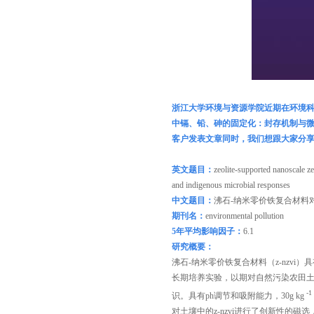
浙江大学环境与资源学院近期在环境
中镉、铅、砷的固定化：
封存机制
与
客户发表文章同时，我们想跟大家分
英文题目：
zeolite-supported nanoscale ze
and indigenous microbial responses
中文题目：
沸石-纳米零价铁复合材料
期刊名：
environmental pollution
5
年平均影响因子：
6.1
研究概要：
沸石-纳米零价铁复合材料（z-nzv
长期培养实验，以期对自然污染农田土
-1
识。具有ph调节和吸附能力，30g kg
对土壤中的z-nzvi进行了创新性的磁