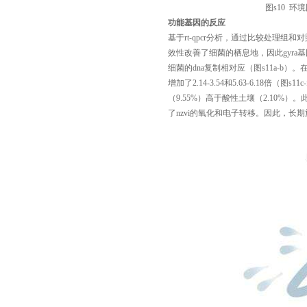
图s10 
功能基因的反应
基于rt-qpcr分析，通过比较处理组和对
效性改善了细菌的栖息地，因此gyra基
细菌的dna复制相对应（图s11a-b）
增加了2.14-3.54和5.63-6.18倍（图
（9.55%）高于酸性土壤（2.10%
了nzvi的氧化和电子转移。因此，长期