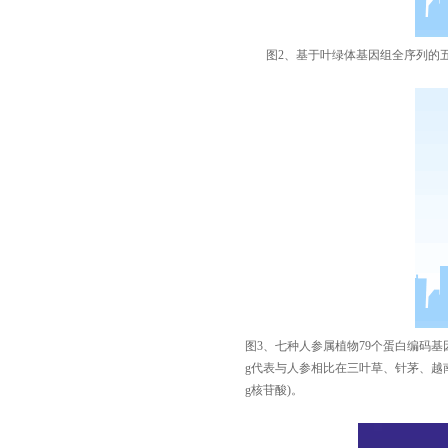
图2、基于叶绿体基因组全序列的
图3、七种人参属植物79个蛋白编码基因
g代表与人参相比在三叶草、针茅、越南
g核苷酸)。