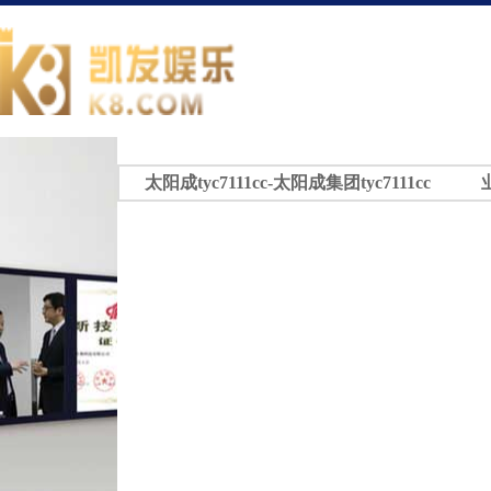
太阳成tyc7111cc-太阳成集团tyc7111cc