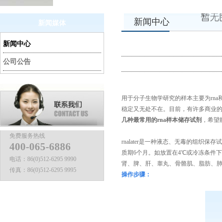
新闻中心
新闻媒体
新闻中心
公司公告
用于分子生物学研究的样本主要为
rna
稳定又无处不在。目前，有许多商业
几种最常用的
rna
样本储存试剂
，希望
免费服务热线
rnalater是一种液态、无毒的组织
400-065-6886
质期
6
个月。如放置在
4
℃或冷冻条件
电话：
86(0)512-6295 9990
肾、脾、肝、睾丸、骨骼肌、脂肪、
传真：
86(0)512-6295 9995
操作步骤：