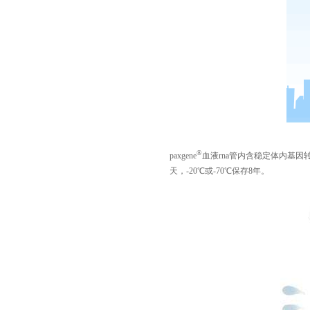
®
paxgene
血液
rna
管内含稳定体内基因
天，
-20
℃或
-70
℃保存
8
年。