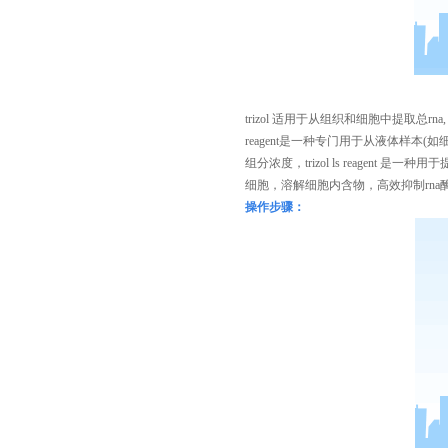
trizol 适用于从组织和细胞中提取总
rna,
reagent
是一种专门用于从液体样本
(
如
组分浓度，
trizol ls reagent
是一种用于
细胞，溶解细胞内含物，高效抑制
rna
操作步骤：