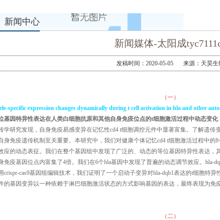
新闻中心
新闻媒体-太阳成tyc7111c
发稿时间：2020-05-05
来源：天昊生
（一）
lele-specific expression changes dynamically during t cell activation in hla and other au
位基因特异性表达在人类白细胞抗原和其他自身免疫位点的
t
细胞激活过程中动态变化
传学研究发现，自身免疫易感变异在记忆性cd4 t细胞调控元件中显著富集。了解遗传
自身免疫遗传机制至关重要。本研究中，我们对健康个体记忆cd4 t细胞激活过程中的8个
效应的动态表征。我们在整个基因组中发现了广泛的、动态的等位基因特异性表达，
身免疫基因位点内富集了4倍。我们在6个hla基因中发现了普遍的动态调节效应。hla-
用crispr-cas9基因组编辑技术，我们证明了一个启动子变异对hla-dqb1表达的t
件的基因变异以一种依赖于淋巴细胞激活状态的方式影响基因的表达，最终表现为免
（二）