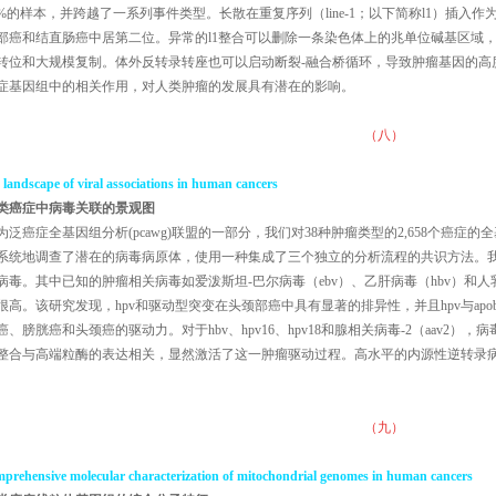
5%的样本，并跨越了一系列事件类型。长散在重复序列（line-1；以下简称l1）插
部癌和结直肠癌中居第二位。异常的l1整合可以删除一条染色体上的兆单位碱基区域
转位和大规模复制。体外反转录转座也可以启动断裂-融合桥循环，导致肿瘤基因的高
症基因组中的相关作用，对人类肿瘤的发展具有潜在的影响。
（八）
 landscape of viral associations in human cancers
类癌症中病毒关联的景观图
为泛癌症全基因组分析(pcawg)联盟的一部分，我们对38种肿瘤类型的2,658个癌
系统地调查了潜在的病毒病原体，使用一种集成了三个独立的分析流程的共识方法。我们
病毒。其中已知的肿瘤相关病毒如爱泼斯坦-巴尔病毒（ebv）、乙肝病毒（hbv）和人乳头瘤
很高。该研究发现，hpv和驱动型突变在头颈部癌中具有显著的排异性，并且hpv与ap
癌、膀胱癌和头颈癌的驱动力。对于hbv、hpv16、hpv18和腺相关病毒-2（aav2）
整合与高端粒酶的表达相关，显然激活了这一肿瘤驱动过程。高水平的内源性逆转录病毒
。
（九）
mprehensive molecular characterization of mitochondrial genomes in human cancers