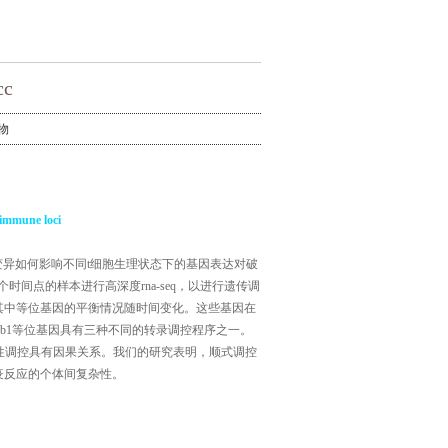
c
物
toimmune loci
变异如何影响不同t细胞生理状态下的基因表达对破
时间点的样本进行高深度rna-seq，以进行遗传调
其中等位基因的平衡情况随时间变化。这些基因在
dqb1等位基因具有三种不同的转录调控程序之一。
细胞特异性调控具有因果关系。我们的研究表明，顺式调控
疫反应的个体间复杂性。