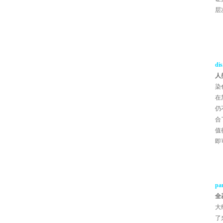
层
di
人
染
在
仍
合
值
即
pan
全
大
了