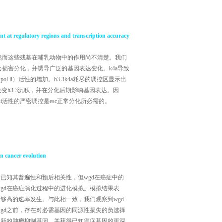
ment at regulatory regions and transcription accuracy
关，然而这些残基在哺乳动物中的作用尚不清楚。我们
)中会损害分化，并诱导广泛的基因表达变化。k4a导致
l ii）活性的增加。h3.3k4a耗尽的调控区显示出
变h3.3沉积，并在分化后期影响基因表达。因
ii活性的严密调控是esc正常分化所必需的。
n cancer evolution
已知其普遍性和预后相关性，但wgd在癌症中的
gd在癌症演化过程中的进化模拟。模拟结果表
够高的速率发生。与此相一致，我们观察到wgd
gd之前，存在对必需基因的同源性损失的负选择
定新的肿瘤抑制基因，并获得已知癌症基因的更深