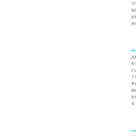
3
颈
的
癌
the
人
作
们
了
率
颈
的
关
co