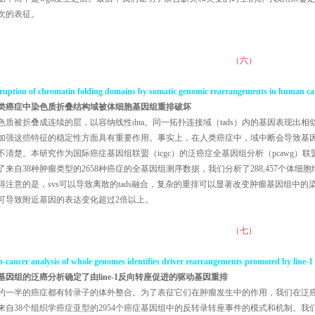
次的表征。
（六）
sruption of chromatin folding domains by somatic genomic rearrangements in human ca
类癌症中染色质折叠结构域被体细胞基因组重排破坏
色质被折叠成连续的层，以容纳线性dna。同一拓扑连接域（tads）内的基因表现出
加强这些特征的稳定性方面具有重要作用。事实上，在人类癌症中，域中断会导致基
不清楚。本研究作为国际癌症基因组联盟（icgc）的泛癌症全基因组分析（pcawg）联
了来自38种肿瘤类型的2658种癌症的全基因组测序数据，我们分析了288,457个体细胞
得注意的是，svs可以导致离散的tads融合，复杂的重排可以显著改变肿瘤基因组中的
可导致附近基因的表达变化超过2倍以上。
（七）
-cancer analysis of whole genomes identifies driver rearrangements promoted by line-1 
基因组的泛癌分析确定了由
line-1
反向转座促进的驱动基因重排
约一半的癌症都有转录子的体外整合。为了表征它们在肿瘤发生中的作用，我们在泛癌症
来自38个组织学癌症亚型的2954个癌症基因组中的反转录转座事件的模式和机制。我们