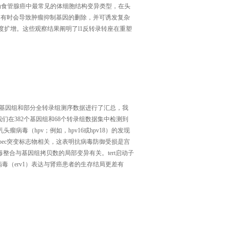
入作为食管腺癌中最常见的体细胞结构变异类型，在头
，有时会导致肿瘤抑制基因的删除，并可诱发复杂
度扩增。这些观察结果阐明了l1反转录转座在重塑
症的全基因组和部分全转录组测序数据进行了汇总，我
在382个基因组和68个转录组数据集中检测到
病毒（hpv；例如，hpv16或hpv18）的发现
obec突变标志物相关，这表明抗病毒防御受损是宫
，病毒整合与基因组拷贝数的局部变异有关。tert启动子
（erv1）表达与肾癌患者的生存结局更差有