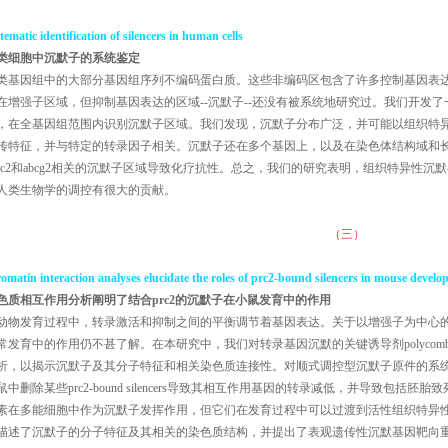
tematic identification of silencers in human cells
类细胞中沉默子的系统鉴定
类基因组中的大部分基因组序列不编码蛋白质。这些非编码区包含了许多控制基因表
在增强子区域，但抑制基因表达的区域--沉默子--还没有被系统地研究过。我们开发了一个
，在全基因组范围内识别沉默子区域。我们发现，沉默子分布广泛，并可能以组织特
传特征，并与特定的转录因子相关。沉默子还在多个基因上，以及在染色体结构域和
bcc2和abcg2相关的沉默子区域导致化疗抗性。总之，我们的研究表明，组织特异性
人类生物学的调控有很大的贡献。
（三）
omatin interaction analyses elucidate the roles of prc2-bound silencers in mouse devel
色质相互作用分析阐明了结合
prc2
的沉默子在小鼠发育中的作用
动物发育过程中，转录激活和抑制之间的平衡调节着基因表达。关于以增强子为中心
常发育中的作用仍不甚了解。在本研究中，我们对转录基因沉默的关键诱导剂polycomb repressi
析，以揭示沉默子及其分子特征和相关染色质连接性。对顺式调控型沉默子原件的系
鼠中删除某些prc2-bound silencers导致其相互作用基因的转录减低，并导致包括
素在多能细胞中作为沉默子发挥作用，但它们在发育过程中可以过渡到活性组织特异
描述了沉默子的分子特征及其相关的染色质结构，并提出了表观遗传性沉默基因靶向