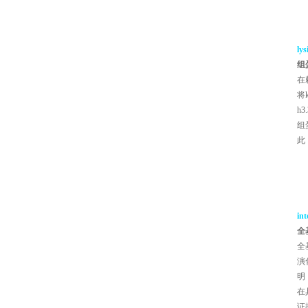
lys
组
在
将
h
组
此
int
全
全
演
明
在
证