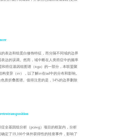
ncer
相似的表达和组蛋白修饰特征，而分隔不同域的边界
因表达的误调。然而，域中断在人类癌症中的频率
盟和癌症基因组图谱（tcga）的一部分，本联盟聚
结构变异（sv），以了解sv在tad中的分布和影响。
染色质折叠图谱。值得注意的是，14%的边界删除
retrotransposition
全基因组分析（pcawg）项目的框架内，分析
确定了19,166个体外获得性的转座事件，影响了