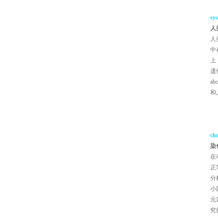
sys
人
人
中
上
遗
a
和
chr
染
在
正
分
小
元
究