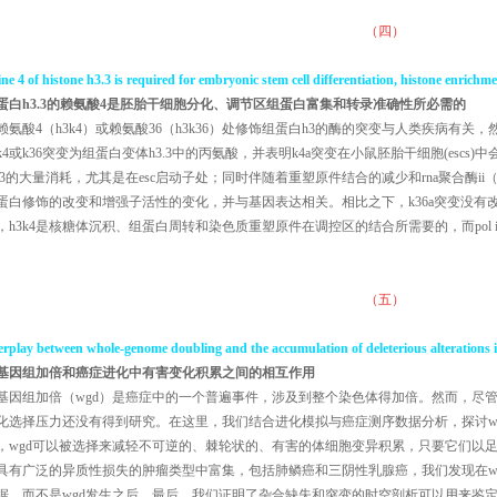
（四）
ine 4 of histone h3.3 is required for embryonic stem cell differentiation, histone enrich
蛋白
h3.3
的赖氨酸
4
是胚胎干细胞分化、调节区组蛋白富集和转录准确性所必需的
赖氨酸4（h3k4）或赖氨酸36（h3k36）处修饰组蛋白h3的酶的突变与人类疾病有
k4或k36突变为组蛋白变体h3.3中的丙氨酸，并表明k4a突变在小鼠胚胎干细胞(escs
3.3的大量消耗，尤其是在esc启动子处；同时伴随着重塑原件结合的减少和rna聚合酶ii（po
蛋白修饰的改变和增强子活性的变化，并与基因表达相关。相比之下，k36a突变没有改
，h3k4是核糖体沉积、组蛋白周转和染色质重塑原件在调控区的结合所需要的，而pol 
（五）
erplay between whole-genome doubling and the accumulation of deleterious alterations i
基因组加倍和癌症进化中有害变化积累之间的相互作用
基因组加倍（wgd）是癌症中的一个普遍事件，涉及到整个染色体得加倍。然而，尽管
化选择压力还没有得到研究。在这里，我们结合进化模拟与癌症测序数据分析，探讨w
，wgd可以被选择来减轻不可逆的、棘轮状的、有害的体细胞变异积累，只要它们以足
具有广泛的异质性损失的肿瘤类型中富集，包括肺鳞癌和三阴性乳腺癌，我们发现在w
据，而不是wgd发生之后。最后，我们证明了杂合缺失和突变的时空剖析可以用来鉴