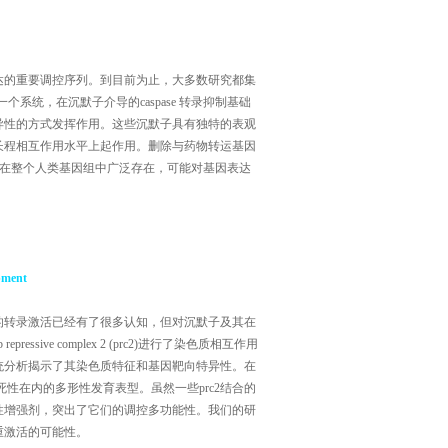
达的重要调控序列。到目前为止，大多数研究都集
系统，在沉默子介导的caspase 转录抑制基础
异性的方式发挥作用。这些沉默子具有独特的表观
长程相互作用水平上起作用。删除与药物转运基因
沉默在整个人类基因组中广泛存在，可能对基因表达
opment
的转录激活已经有了很多认知，但对沉默子及其在
ve complex 2 (prc2)进行了染色质相互作用
统分析揭示了其染色质特征和基因靶向特异性。在
胚胎致死性在内的多形性发育表型。虽然一些prc2结合的
性增强剂，突出了它们的调控多功能性。我们的研
重激活的可能性。