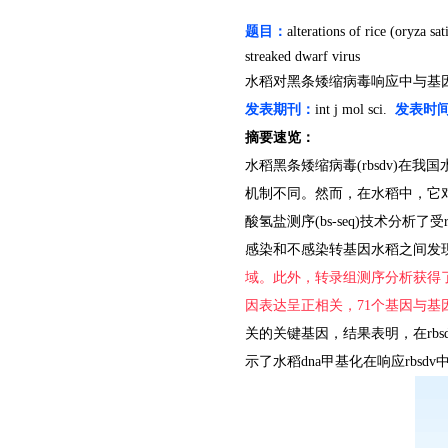
题目：
alterations of rice (oryza sa
streaked dwarf virus
水稻对黑条矮缩病毒响应中与基
发表期刊：
int j mol sci.
发表时
摘要速览：
水稻黑条矮缩病毒
(rbsdv)
在我国
机制不同。然而，在水稻中，它
酸氢盐测序
(bs-seq)
技术分析了受
感染和不感染转基因水稻之间发
域。此外，转录组测序分析获得
因表达呈正相关，
71
个基因与基
关的关键基因，结果表明，在
rbs
示了水稻
dna
甲基化在响应
rbsdv