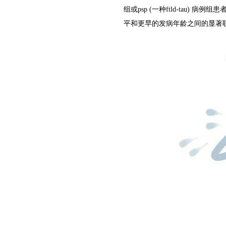
组或
psp (
一种
ftld-tau)
病例组患
平和更早的发病年龄之间的显著