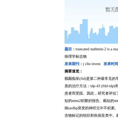
题目：
truncated stathmin-2 is a m
病理学标志物
发表期刊：
j clin invest.
发表时
摘要速览：
额颞痴呆
(ftd)
是第二种最常见的
质的治疗方法：
tdp-43 (ftld-tdp)
患者而受阻。因此，研究者评估
短的
stmn2
积聚的报告。截短的
st
病
tardbp
突变的神经元中不积累
含物标记的组织和疾病亚类中。