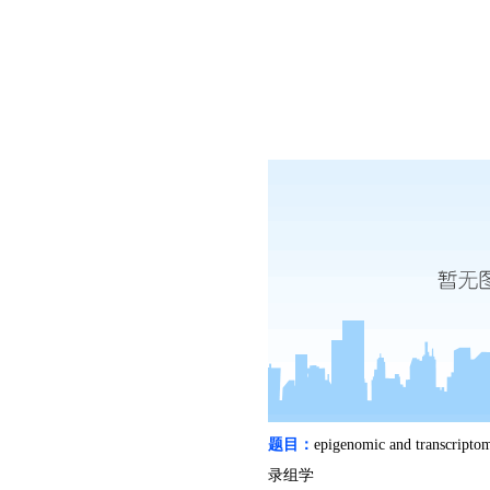
题目：
epigenomic and transcripto
录组学