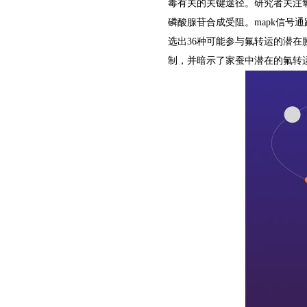
毒有关的关键途径。研究者关注
磷酸腺苷合成受阻。
mapk
信号通
选出
36
种可能参与氟转运的潜在
制，并暗示了家蚕中潜在的氟转