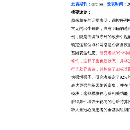
发表期刊：
circ res.
发表时间：
2
摘要速览：
越来越多的证据表明，调控序列
常见的出生缺陷，具有明确的遗
例可能是由调节序列的改变引起
确定这些位点和网络是否富含疾
基因表达动态。
研究者从
9
个不同
修饰，注释了染色质状态，并将
行了差异表达，并构建了加权基
为强增强子。研究者鉴定了
92%
表达更强的基因附近富集，并在
模块，这些模块在心脏相关功能
脏特异性增强子靶向的心脏特异
释大量冠心病患者的全基因组测