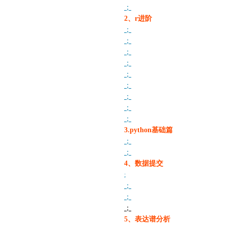
；
2、r进阶
；
；
；
；
；
；
；
；
；
3.python基础篇
；
；
4、数据提交
;
；
；
；
5、表达谱分析