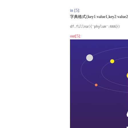
in [5]:
字典格式{key1:value1,key2:value2,.
df.fillna({'phylum':666})
out[5]: