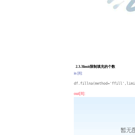
2.3.3limit限制填充的个数
in [8]:
df.fillna(method='ffill',limi
out[8]: