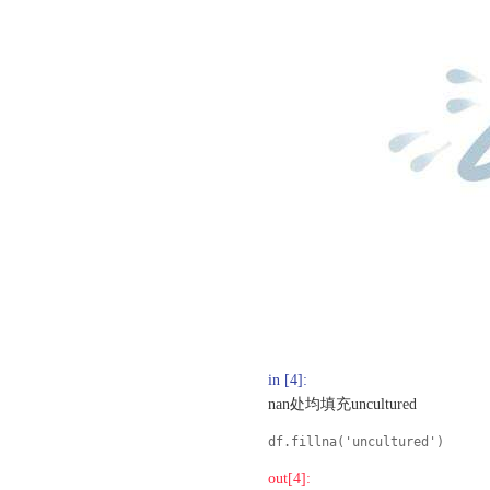
in [4]:
nan处均填充uncultured
df.fillna('uncultured')
out[4]: