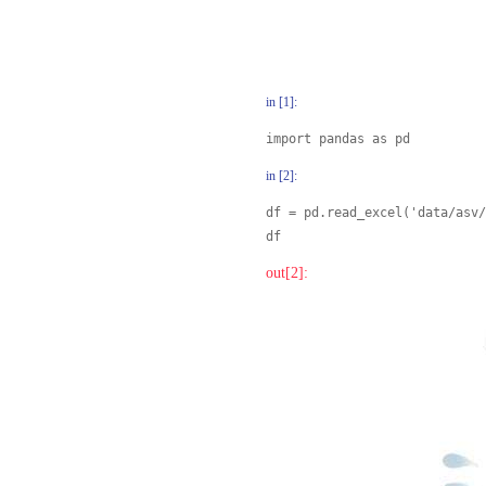
in [1]:
import pandas as pd
in [2]:
df = pd.read_excel('data/asv/
df
out[2]: