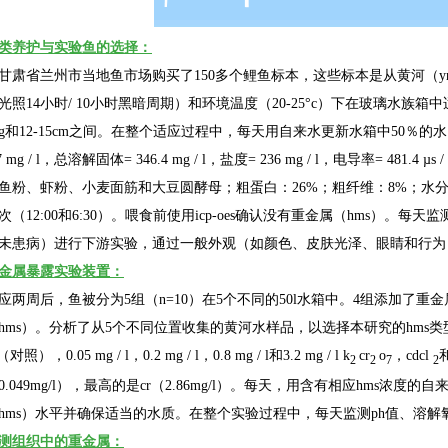
类养护与实验鱼的选择：
甘肃省兰州市当地鱼市场购买了
150
多个鲤鱼标本，这些标本是从黄河（
y
光照
14
小时
/ 10
小时黑暗周期）和环境温度（
20-25
°
c
）下在玻璃水族箱中
g
和
12-15cm
之间。在整个适应过程中，每天用自来水更新水箱中
50
％的水
7 mg / l
，总溶解固体
= 346.4 mg / l
，盐度
= 236 mg / l
，电导率
= 481.4 µs /
鱼粉、虾粉、小麦面筋和大豆圆酵母；粗蛋白：
26%
；粗纤维：
8%
；水
次（
12:00
和
6:30
）。喂食前使用
icp-oes
确认没有重金属（
hms
）。每天监
未患病）进行下游实验，通过一般外观（如颜色、皮肤光泽、眼睛和行为
金属暴露实验装置：
应两周后，鱼被分为
5
组（
n=10
）在
5
个不同的
50l
水箱中。
4
组添加了重金
hms
）。分析了从
5
个不同位置收集的黄河水样品，以选择本研究的
hms
类
（对照），
0.05 mg / l
，
0.2 mg / l
，
0.8 mg / l
和
3.2 mg / l k
cr
o
，
cdcl
2
2
7
2
0.049mg/l
），最高的是
cr
（
2.86mg/l
）。每天，用含有相应
hms
浓度的自
hms
）水平并确保适当的水质。在整个实验过程中，每天监测
ph
值、溶解
测组织中的重金属：