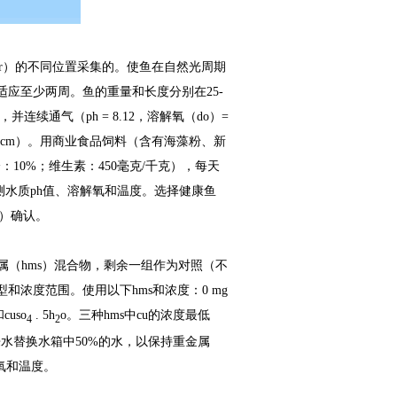
r
）的不同位置采集的。使鱼在自然光周期
适应至少两周。鱼的重量和长度分别在
25-
，并连续通气（
ph = 8.12
，溶解氧（
do
）
=
 cm
）。用商业食品饲料（含有海藻粉、新
分：
10%
；维生素：
450
毫克
/
千克），每天
测水质
ph
值、溶解氧和温度。选择健康鱼
）确认。
属（
hms
）混合物，剩余一组作为对照（不
型和浓度范围。使用以下
hms
和浓度：
0 mg
和
cuso
. 5h
o
。三种
hms
中
cu
的浓度最低
4
2
来水替换水箱中
50%
的水，以保持重金属
氧和温度。