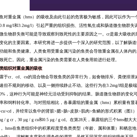
鱼对
重金属（
hms
）
的吸收及由此引起的危害极为敏感，因此可以作为一
0.8 mg/l
和
3.2mg/l
）引起严重的组织损伤、活性氧生成和肠道微生物群失
微生物群失衡可能是导致观察到致死性的主要原因之一。
cr
是最大吸收的
变化的主要因素。本研究将进一步提供一个深入的研究范围，以了解肠道
功能和鱼类健康。人类食用受
重金属
污染的鱼类会导致
重金属
在人体内的
致死亡。因此，
重金属
污染的鱼类需要在人类食用前进行处理。
类组织对重金属的吸收
露于
cr
、
cd
、
cu
的混合物会导致鱼类的异常行为，如食物排斥、粪便排泄
速但不规则的移动、以及一侧持续静止不动。这些行为在
3.2mg/l
组是极端
00%
，这种行为可能是神经元活动受到抑制的结果。肠道微生物群的变化
率和饲料转化率。与对照组相比，各暴露组的重金属（
hms
）累积量有显
>cu>cd
，并经常以鱼中的肾脏
>
腮
>
肠
>
皮肤
>
肌肉
>
鱼鳞的形式积累（图
1
）
µg / g cr
，
30 µg / g cu
和
0.5 µg / g cd
。在第
28
天，暴露组的三个
hms
都大大
）。
hms
在鱼类组织中的积累程度受鱼类类型（年龄、属和体重）和栖息地
ph
值）、溶解氧丰度和生理条件的调节。虽然不同器官
/
组织的吸收不同