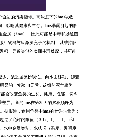
个合适的污染指标。高浓度下的
hms
吸收
调，影响其健康和生存。
hms
暴露引起的肠
重金属（
hms
）
，因此可能是中毒和肠道菌
微生物群与应激源竞争的机制，以维持肠
累积，导致类似的负面生理效应，并可能
减少、缺乏游泳协调性、向水面移动、鳃盖
明显的，实验
18
天后，该组的死亡率为
可能会改变鱼类的生长、健康、性能、饲料
著差异。鱼的
hms
在第
28
天的累积顺序为
。据报道，食用鱼类中
hms
的允许限量为：
超过了允许的限值（图
1c
、
f
、
i
、
l
、
o
和
、水中金属类别、水状况（温度、透明度
，但鱼体内金属的主要进入途径是鳃，鱼类