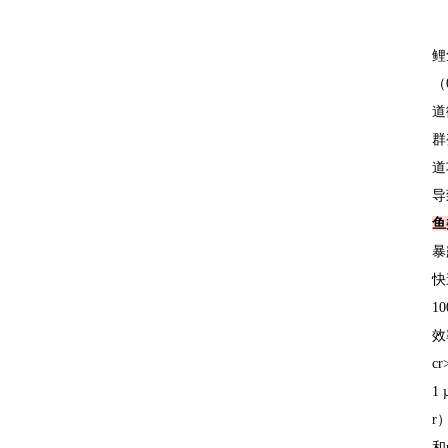
鲤
（
道
群
道
导
鱼
暴
快
1
效
cr
1 
r
和