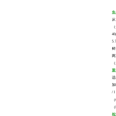
鱼
从
（
40
5.
鲜
两
（
重
适
加
/ l
（
（
检