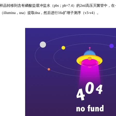
样品转移到含有磷酸盐缓冲盐水（
pbs
；
ph=7.4
）的
2ml
高压灭菌管中，在
（
illumina
，
usa
）提取
dna
，然后进行
16s
扩增子测序（
v3-v4
）。