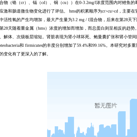
合物（铬（
cr
）、镉（
cd
）、铜（
cu
））在
0-3.2mg/l
浓度范围内对鲤鱼的
应激和肠道微生物变化进行了评估。
hms
的积累顺序为
cr>cu>cd
，
主要在
中活性氧的产生均增加，最大产生量为
3.2 mg / l
混合物，后来在第
28
天下
第
28
天随着重金属（
hms
）浓度的增加而增加，而总蛋白则呈相反的趋势
、解体、次级板层缩短。肾脏表现为肾小球坏死、鲍曼囊扩张和肾小管间
oteobacteria
和
firmicutes
的丰度分别增加了
59.4%
和
99.16%
。本研究对多重
的变化有了更深入的了解。