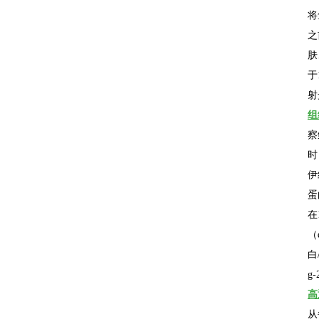
将
之
肤
于
射
组
察
时
伊
蛋
在
（
白
g-
高
从