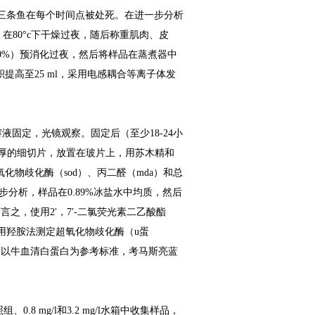
三条鱼在每个时间点被处死。在进一步分析
，在
80
°
c
下干燥过夜，随后称重肌肉、皮
0%
）预消化过夜，然后将样品在蒸煮器中
积提高至
25 ml
，采用电感耦合等离子体发
溶液固定，光镜观察。固定后（至少
18-24
小
厚的细切片，放置在玻片上，用苏木精和
氧化物歧化酶（
sod
）、丙二醛（
mda
）和总
步分析，样品在
0.89%
冰盐水中均质，然后
而言之，使用
2ʹ
，
7ʹ-
二氯荧光素二乙酸酯
用羟胺法测定超氧化物歧化酶（
u
蛋
；以牛血清白蛋白为参考标准，考马斯亮蓝
照组、
0.8 mg/l
和
3.2 mg/l
水箱中收集样品，