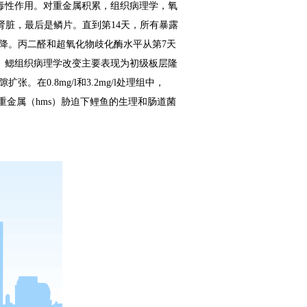
毒性作用。对重金属积累，组织病理学，氧
肾脏，最后是鳞片
。直到第
14
天，所有暴露
降。丙二醛和超氧化物歧化酶水平从第
7
天
。鳃组织病理学改变主要表现为初级板层隆
隙扩张。在
0.8mg/l
和
3.2mg/l
处理组中，
重金属（
hms
）胁迫下鲤鱼的生理和肠道菌