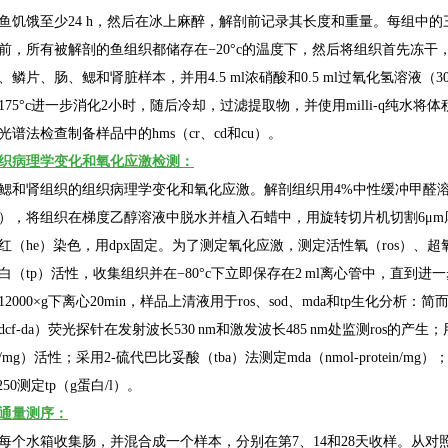
鱼饥饿至少
24 h
，然后在冰上麻醉，解剖前记录其长度和重量。每组中的
前，所有被解剖的鱼组织都储存在
−20°c
的温度下，然后将组织首先冻干
、鳞片、肠、鳃和肾脏样本，并用
4.5 ml
浓硝酸和
0.5 ml
过氧化氢溶液（
3
175
°
c
进一步消化
2
小时，随后冷却，过滤提取物，并使用
milli-q
纯水将体
光谱法检查制备样品中的
hms
（
cr
、
cd
和
cu
）。
织病理学变化和氧化应激检测：
鳃和肾组织的组织病理学变化和氧化应激。解剖组织用
4%
中性缓冲甲醛
），将组织在梯度乙醇溶液中脱水并植入石蜡中，用旋转切片机切割
6
μ
m
红（
he
）染色，用
dpx
固定。为了测定氧化应激，测定活性氧（
ros
）、超
白（
tp
）活性，收集组织并在
−80°c
下立即保存在
2 ml
离心管中，直到进一
12000×g
下离心
20min
，样品上清液用于
ros
、
sod
、
mda
和
tp
生化分析：简
dcf-da
）荧光探针在发射波长
530 nm
和激发波长
485 nm
处监测
ros
的产生；
/mg
）活性；采用
2-
硫代巴比妥酸（
tba
）法测定
mda
（
nmol-protein/mg
）
250
测定
tp
（
g
蛋白
/l
）。
通量测序：
每个水箱收集肠，并混合成一个样本，分别在第
7
、
14
和
28
天收样。从对