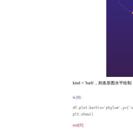
kind = 'barh'，则条形图水平绘制
in [8]:
df.plot.barh(x='phylum',y=['s
plt.show()
out[8]: