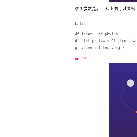
饼图参数是y=，从上图可以看出
in [13]:
df.index = df.phylum

df.plot.pie(y='st01',legend=f
plt.savefig('test.png')
out[13]: