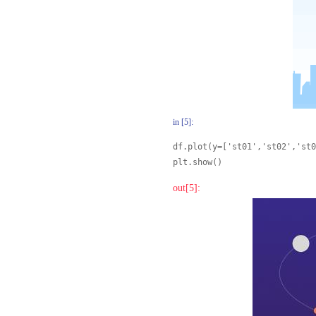
in [5]:
df.plot(y=['st01','st02','st0
plt.show()
out[5]: