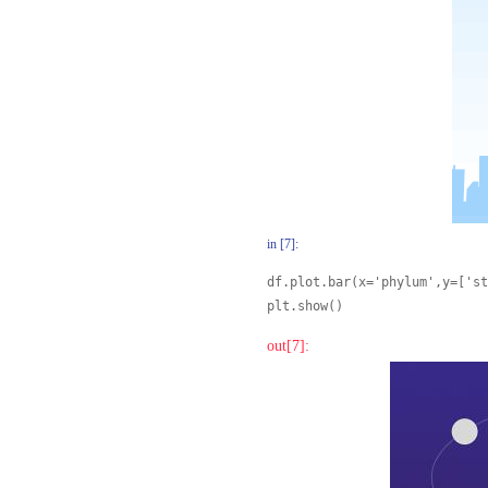
in [7]:
df.plot.bar(x='phylum',y=['st
plt.show()
out[7]: