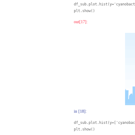
df_sub.plot.hist(y='cyanobact
plt.show()
out[17]:
in [18]:
df_sub.plot.hist(y=['cyanobac
plt.show()