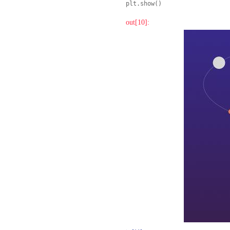
plt.show()
out[10]: