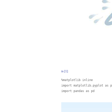
in [1]:
%matplotlib inline

import matplotlib.pyplot as p
import pandas as pd