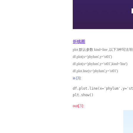
折线图
plot 默认参数 kind=line ,以下3种写法
df.plot(x='phylum',y='st01')
df.plot(x='phylum',y='st01',kind='line')
df.plot.line(x='phylum',y='st01')
in [3]:
df.plot.line(x='phylum',y='st
plt.show()
out[3]: