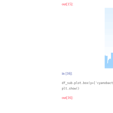
out[15]:
in [16]:
df_sub.plot.box(y=['cyanobact
plt.show()
out[16]: