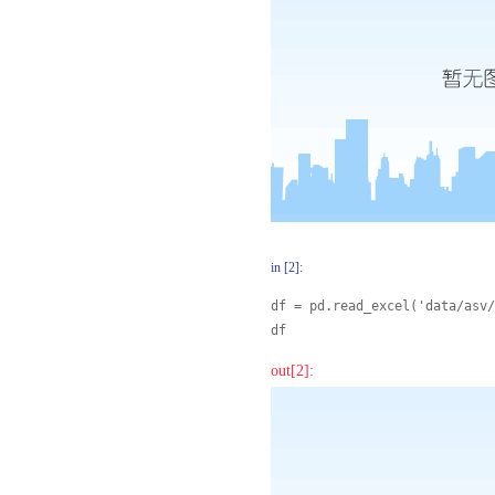
in [2]:
df = pd.read_excel('data/asv/
df
out[2]: