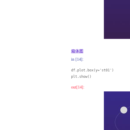
箱体图
in [14]:
df.plot.box(y='st01')

plt.show()
out[14]: