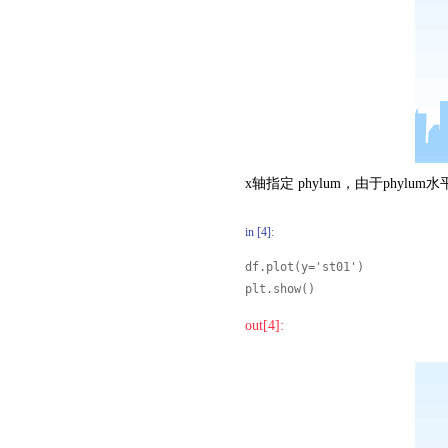
x轴指定 phylum，由于ph
in [4]:
df.plot(y='st01')

plt.show()
out[4]: