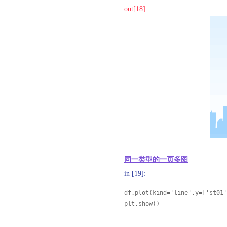
out[18]:
同一类型的一页多图
in [19]:
df.plot(kind='line',y=['st01'
plt.show()