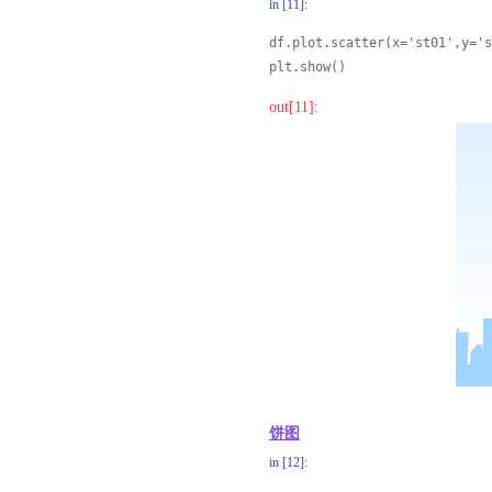
in [11]:
df.plot.scatter(x='st01',y='s
plt.show()
out[11]:
饼图
in [12]: