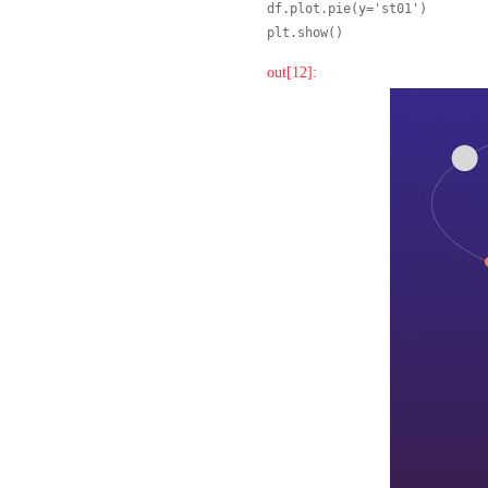
df.plot.pie(y='st01')

plt.show()
out[12]: