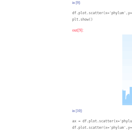
in [9]:
df.plot.scatter(x='phylum',y=
plt.show()
out[9]:
in [10]:
ax = df.plot.scatter(x='phylu
df.plot.scatter(x='phylum',y=