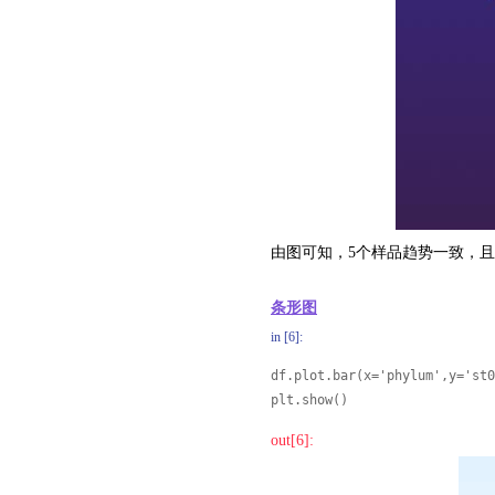
由图可知，5个样品趋势一致，且
条形图
in [6]:
df.plot.bar(x='phylum',y='st0
plt.show()
out[6]: