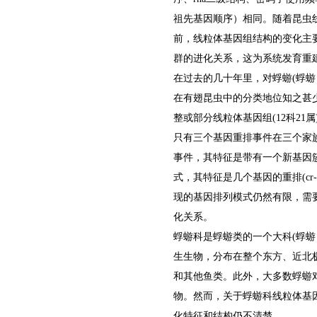
祖先基因顺序）相同。随着昆虫
前，线粒体基因组结构的变化主
群的进化关系，这为系统发育重
在过去的几十年里，对蜉蝣(蜉
在有翅昆虫中的分类地位知之甚
整或部分线粒体基因组(12科21属)被提
只有三个基因重排事件在三个家
事件，其特征是带有一个新基因簇(
式，其特征是几个基因的重排(cr-i-q
现的基因排列模式仍然有限，需
化关系。
蜉蝣科是蜉蝣类的一个大科(蜉蝣
生生物，分布在整个东方、近北
和其他鱼类。此外，大多数蜉蝣
物。然而，关于蜉蝣科线粒体基
化特征和结构仍不清楚。