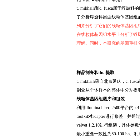
t. mikhaili
和
c. fusca
属于蜉蝣科的
了分析蜉蝣科昆虫线粒体基因组
列并分析了它们的线粒体基因组
在线粒体基因组水平上分析了蜉
理解。同时，本研究的基因重排
样品制备和dna提取
t. mikhaili
采自北京延庆，
c. fusca
剂盒从个体样本的整体中分别提取
线粒体基因组测序和组装
利用illumina hiseq 25
toolkit对adapter进行修整，并通过p
velvet 1.2.10进行组装，具体
最小重叠一致性为80-100 bp。