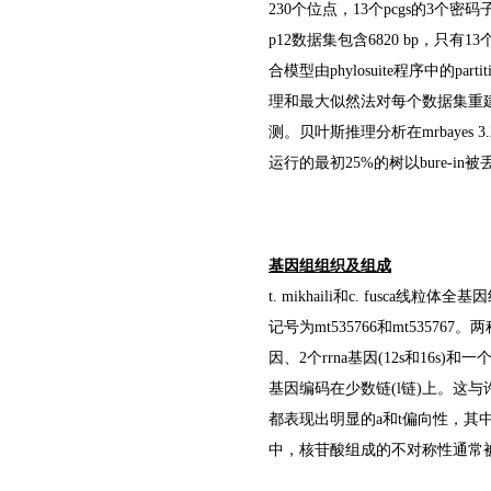
230个位点，13个pcgs的3个密
p12数据集包含6820 bp，
合模型由phylosuite程序中的p
理和最大似然法对每个数据集重建系
测。贝叶斯推理分析在mrbayes 
运行的最初25%的树以bure-in
基因组组织及组成
t. mikhaili
和
c. fusca
线粒体全基因组序
记号为mt535766和mt5357
因、2个rrna基因(12s和16
基因编码在少数链(l链)上。这与许
都表现出明显的a和t偏向性，其中a
中，核苷酸组成的不对称性通常