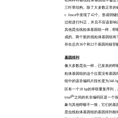
在两种蜉蝣线粒体基因组中鉴定出22
三叶草结构。除了大多数正常的
c. fusca
中发现了42个。形成弱键的
过程进行纠正，并且不应该影响运输
其他昆虫线粒体基因组一样，蜉
成的。两个新的线粒体基因组有7
存在总共36个和22个基因间核苷
基因排列
像大多数昆虫一样，已发表的蜉蝣
粒体基因组的这个位置没有基因
组中的该非编码片段长度为346 
区有一个18 bp的串联重复序
gln
trna
之间的长非编码区是一个假
象与其他蜉蝣不一致，它们的基
昆虫线粒体基因组的基因排列相对