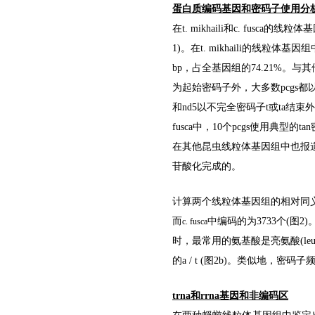
蛋白质编码基因和密码子使用分
在
t. mikhaili
和
c. fusca
的线粒体基因
1)。在
t. mikhaili
的线粒体基因组中，
bp，占全基因组的74.21%。与
为起始密码子外，大多数pcgs都以常规
和nd5以不完全密码子t或ta结束外
fusca
中，10个pcgs使用典型的tan
在其他昆虫线粒体基因组中也报道了
苷酸化完成的。
计算两个线粒体基因组的相对同义密
而
中编码的为3733个(
c. fusca
时，最常用的氨基酸是亮氨酸(leu
的a / t (图2b)。类似地，密
trna和rrna基因和非编码区