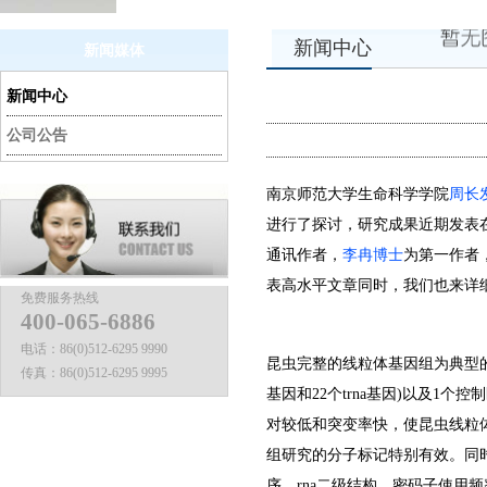
新闻中心
新闻媒体
新闻中心
公司公告
南京师范大学生命科学学院
周长
进行了探讨，研究成果近期发表
通讯作者，
李冉博士
为第一作者
表高水平文章同时，我们也来详
免费服务热线
400-065-6886
电话：
86(0)512-6295 9990
昆虫完整的线粒体基因组为典型的双链
传真：
86(0)512-6295 9995
基因和22个trna基因)以及1
对较低和突变率快，使昆虫线粒
组研究的分子标记特别有效。同
序、rna二级结构、密码子使