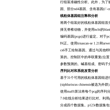
行组装准确性分析。此外，为了验证
因、部分nd4基因、含有基因(i’-c
线粒体基因组注释和分析
将两个组装好的线粒体基因组首先上传到mitos网
择无脊椎动物，并使用ncbi的bl
编码基因(pcgs)进行鉴定。对
纠正。使用trnascan-se 1.21和
cs6手工绘制基因。通过与其他
算的。控制区中的串联重复(位置、数量和长度)是使用
参数预测的。碱基组成、密码子分布、
序列比对和系统发育分析
基于31个可用的线粒体基因组进
(
siphluriscus chinensis
被选为外群)。
使用mafft算法将每个pcg的序列
7.0在线分析结果进行比对。利用gb
分成四个数据集。p123r数据集包含