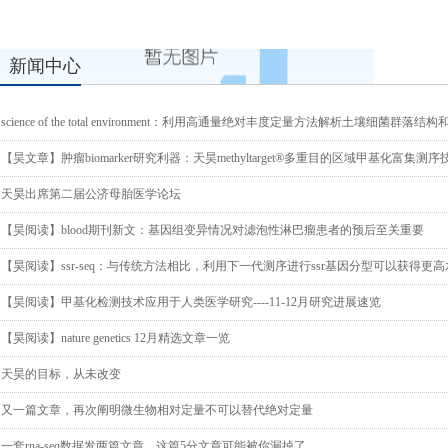
新闻中心
science of the total environment：利用高通量绝对丰度定量方法解析土壤细菌群落
【昊文章】肿瘤biomarker研究利器：天昊methyltarget®多重目的区域甲基化富集测序
天昊出席第二届公济母胎医学论坛
【昊阅读】blood期刊新文：基因组变异情况对滤泡性淋巴瘤患者的预后至关重要
【昊阅读】ssr-seq：与传统方法相比，利用下一代测序进行ssr基因分型可以获得更
【昊阅读】甲基化检测技术应用于人类医学研究----11-12月研究进展速览
【昊阅读】nature genetics 12月精选文章一览
天昊的目标，从未改变
又一篇文章，再次阐明微生物相对定量不可以替代绝对定量
一套rna-seq数据发两篇文章，这篇5分文章可能被你漏掉了