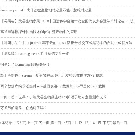
the isme journal：为什么微生物相对定量不能代替绝对定量
【昊展会】天昊生物参展“2018中国遗传学会第十次全国代表大会暨学术讨论会”，
高通量连接探针扩增技术(hlpa)在流产物中的应用
【科研小助手】biojupies：基于云的rna-seq数据分析交互式笔记本的自动生成新方法
【昊阅读】nature genetics 11月精选文章一览
明星分子lncrna-neat1到底是啥？
终于等到你！ssrome，所有物种ssr标记开发整合数据库发布-蔡斌
两个数据库揭示泛癌种snp-基因表达eqtl数据和snp-甲基化meqtl数据
一问一答一世界：了解天昊生物微生物16s扩增子绝对定量测序技术
万圣节的南瓜，你选对了吗？
9 条记录 11/26 页
上一页
下一页
第一页
上5页
11
12
13
14
15
下5页
最后一页