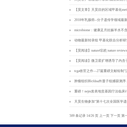
【昊文章】天昊目的区域甲基化methy
2018年乳腺癌--分子遗传学领域
microbiome：健康足月妊娠羊
动物最新转录组 甲基化联合分析研
【昊阅读】nature综述| nature rev
【昊阅读】微卫星扩增诱导了内含
tcga收官之作—27篇重磅文献绘制“
肿瘤组织和cfdna外显子组捕获测序
重磅！nejm发表地贫基因疗法临床ⅰ
天昊生物参加“第十七次全国医学遗
509 条记录 14/26 页
上一页
下一页
第