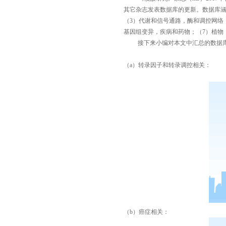
其它杂志发表数据库的更新。数据库
（
3
）代谢和信号通路，酶和调控网络
基因组变异，疾病和药物；（
7
）植物
接下来小编对本文中汇总的数据
（
a
）转录因子和转录调控相关：
（
b
）癌症相关：