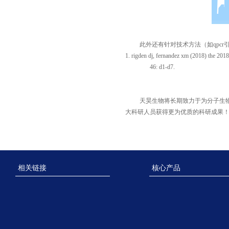
此外还有针对技术方法
（如
qpcr
1. rigden dj, fernandez xm (2018) the 2018 
46: d1-d7.
天昊生物将
长期致力于为分子生
大科研人员获得更为优质的科研成果
相关链接
核心产品