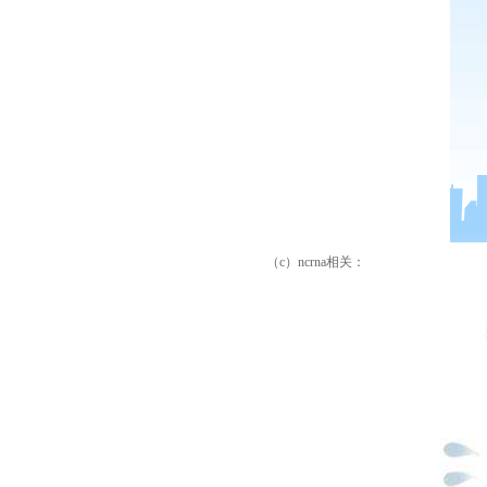
（
c
）
ncrna
相关：