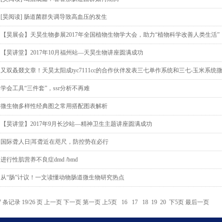
[昊阅读] 肠道菌群失调导致高血压的发生
【昊展会】天昊生物参展2017年全国植物生物学大会，助力“植物科学改善人类生活”
【昊讲堂】2017年10月福州站—天昊生物讲座圆满成功
又双叒叕文章！天昊太阳成tyc7111cc的合作伙伴发表三七单作系统和三七-玉米系
学会工具“三件套”，ssr分析不再难
微生物多样性经典图之常用搭配图表解析
【昊讲堂】2017年9月长沙站—精神卫生主题讲座圆满成功
国际聋人日|耳聋近在咫尺，防控势在必行
进行性肌营养不良症dmd /bmd
从“肠”计议！一文读懂动物肠道微生物研究热点
7 条记录 19/26 页
上一页
下一页
第一页
上5页
16
17
18
19
20
下5页
最后一页