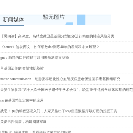
新闻媒体
【昊阅读】高深度、高精度微卫星基因分型能够进行精确的肺癌风险分类
《nature》连发两文，如何细数dna测序40年的发展和未来展望？
gut：独特的口腔菌群可以用来预测结直肠癌
单基因遗传病|脊髓性肌萎缩
nature communication：动脉粥样硬化性心血管疾病患者肠道菌群宏基因组研究
天昊生物参加“第十六次全国医学遗传学学术会议”，聚焦“医学遗传学临床应用的规范
ssr在基因精细定位中的应用
残忍！ 你的编程还没入门，人家又推出了tcga癌症数据库敲好用的挖掘工具！
关爱男性健康，构建圆满家庭
[昊阅读] 喝酒成瘾：看看那肠道菌群如何闹腾