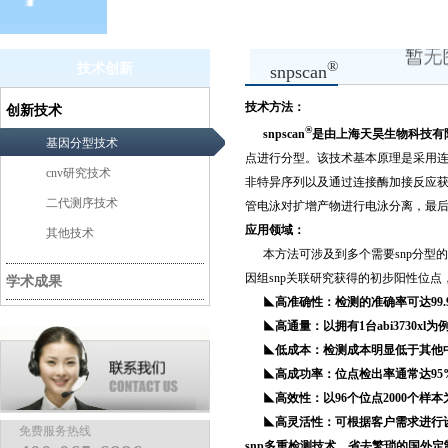
®
技术创新
snpscan
技术方法：
创新技术
®
snpscan
是由上海天昊生物科技有
基因分型技术
点进行分型。该技术基本原理是采用连
cnv研究技术
非特异序列以及通过连接酶加接反应获
二代测序技术
管电泳对扩增产物进行电泳分离，最后通过
应用领域：
其他技术
本方法可涉及到多个需要snp分型的
因组
snp
关联研究获得的初步阳性位点
学术成果
◣高准确性：检测的准确率可达99.
◣高通量：以拥有1台abi3730xl
◣低成本：检测成本明显低于其他中
◣高成功率：位点检出率通常达95%
◣高效性：以96个位点2000个样
◣高灵活性：可根据客户需求进行设计合成
免费服务热线
snp多重检测技术。省去繁琐的国外