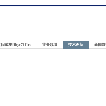
太阳成集团tyc7111cc
业务领域
技术创新
新闻媒